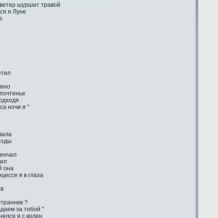
 ветер шуршит травой
ся я Луне
е
етил
лено
 почтенье
одходя :
са ночи я "
вала
ёзды
венчал
тил
й она
цессе я в глаза
ив
странник ?
даем за тобой "
ялся я с колен