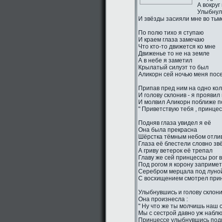
А вокруг
Улыбнул
И звёзды засияли мне во тьм
По полю тихо я ступаю
И краем глаза замечаю
Что кто-то движется ко мне
Движенье то не на земле
А в небе я заметил
Крылатый силуэт то был
Аликорн сей ночью меня пос
Припав пред ним на одно ко
И голову склонив - я проявил
И молвил Аликорн поближе п
" Приветствую тебя , принцес
Подняв глаза увидел я её
Она была прекрасна
Шёрстка тёмным небом отли
Глаза её блестели словно зв
А гриву ветерок её трепал
Главу же сей принцессы рог 
Под рогом я корону заприме
Серебром мерцала под луно
С восхищением смотрел прин
Улыбнувшись и голову склон
Она произнесла :
" Ну что же ты молчишь наш 
Мы с сестрой давно уж наблю
Принцессе улыбнувшись подн