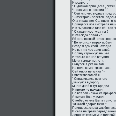
И молвил :
" О дивная принцесса , скажи 
Что за мир я посетил ? "
" Сей мир что видишь пред со
" Эквестрией зовётся , здесь
Она управляет Солнцем , я ж 
Принцесса всё смотрела на м
И в выраженье глаз её , так 
" О странник откуда ты ?
И как сюда попал ? "
Её прелестный голос вопро
" Во многих я мирах побыл
Везде я дом свой находил
Но вот я в лес один зашёл
Поляну странную нашёл
И только я в неё вступил
Меня сумрак поглотил
Очнулся я уже не там
На поле сем открыв глаза
Сей мир я не узнал " -
Ответствовал ей я .
" Оправившись немного
Двинулся в дорогу
Много дней я тут бродил
И никого не находил.
Но вот сей ночью же прекрас
Я силуэт Ваш увидал
С небес ко мне Вы тут спуст
Улыбкой одарив меня "
Принцесса снова улыбнулас
И села на траву передо мной
Легонько кивнув мне головой