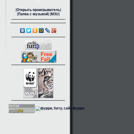
[
Открыть проигрыватель
]
[
Папка с музыкой
] [
M3U
]