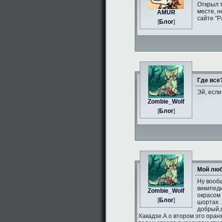
Открыл 
месте, н
AMUR
сайте "Р
[
Блог
]
Где все
Эй, если
Zombie_Wolf
[
Блог
]
Мой люб
Ну вообщ
википеди
Zombie_Wolf
окрасом 
[
Блог
]
шортах .
добрый,
Хакадзе.А о втором это оран