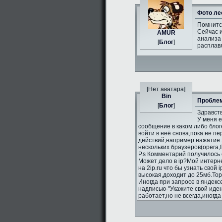
Фото ле
Помнитс
Сейчас и
AMUR
анализа 
[
Блог
]
расплавя
[Нет аватара]
Bin
Проблем
[
Блог
]
Здравств
У меня 
сообщение в каком либо блог
войти в неё снова,пока не п
действий,например нажатие л
нескольких браузеров(opera,fi
P.s Комментарий получилось 
Может дело в ip?Мой интерне
на 2ip.ru что бы узнать свой 
высокая,доходит до 25мб.То
Иногда при запросе в яндекс
надписью-"Укажите свой иде
работает,но не всегда,иногд