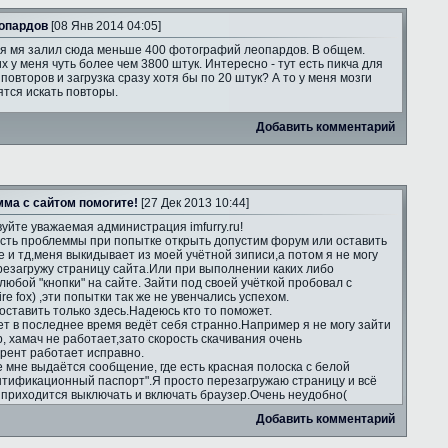
опардов
[08 Янв 2014 04:05]
я мя залил сюда меньше 400 фотографий леопардов. В общем.
х у меня чуть более чем 3800 штук. Интересно - тут есть пикча для
повторов и загрузка сразу хотя бы по 20 штук? А то у меня мозги
тся искать повторы.
Добавить комментарий
ма с сайтом помогите!
[27 Дек 2013 10:44]
уйте уважаемая администрация imfurry.ru!
есть проблеммы при попытке открыть допустим форум или оставить
е и тд,меня выкидывает из моей учётной зиписи,а потом я не могу
ерезагружу страницу сайта.Или при выполнении каких либо
юбой "кнопки" на сайте. Зайти под своей учёткой пробовал с
re fox) ,эти попытки так же не увенчались успехом.
оставить только здесь.Надеюсь кто то поможет.
т в последнее время ведёт себя странно.Например я не могу зайти
ip, хамач не работает,зато скорость скачивания очень
ррент работает исправно.
е мне выдаётся сообщение, где есть красная полоска с белой
нтификационный паспорт".Я просто перезагружаю страницу и всё
а приходится выключать и включать браузер.Очень неудобно(
Добавить комментарий