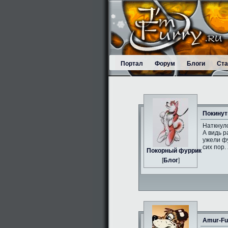
Портал
Форум
Блоги
Ста
Покинут
Наткнулс
А видь р
ужели фу
сих пор.
Пoкорный фуррик
[
Блог
]
Amur-Fu