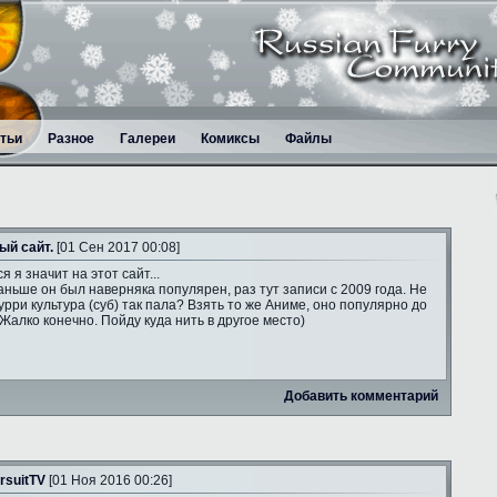
тьи
Разное
Галереи
Комиксы
Файлы
ый сайт.
[01 Сен 2017 00:08]
я я значит на этот сайт...
аньше он был наверняка популярен, раз тут записи с 2009 года. Не
рри культура (суб) так пала? Взять то же Аниме, оно популярно до
 Жалко конечно. Пойду куда нить в другое место)
Добавить комментарий
rsuitTV
[01 Ноя 2016 00:26]