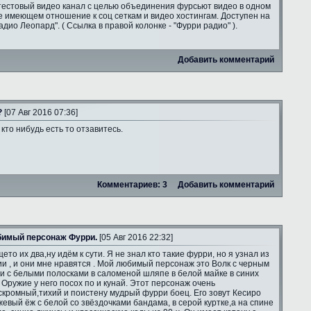
тестовый видео канал с целью объединения фурсьют видео в одном
е имеющем отношение к соц сеткам и видео хостингам. Доступен на
адио Леопард". ( Ссылка в правой колонке - "Фурри радио" ).
Добавить комментарий
?
[07 Авг 2016 07:36]
 кто нибудь есть то отзавитесь.
Комментариев: 3
Добавить комментарий
имый персонаж Фурри.
[05 Авг 2016 22:32]
ето их два,ну идём к сути. Я не знал кто такие фурри, но я узнал из
и , и они мне нравятся . Мой любимый персонаж это Волк с черным
и с белыми полосками в саломеной шляпе в белой майке в синих
 Оружие у него посох по и кунай. Этот персонаж очень
скромный,тихий и поистену мудрый фурри боец. Его зовут Кесиро
жевый ёж с белой со звёздочками бандама, в серой куртке,а на спине