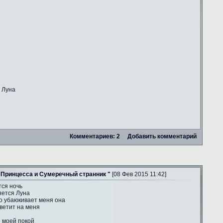
 Луна
Комментариев: 2
Добавить комментарий
 Принцесса и Сумеречный странник "
[08 Фев 2015 11:42]
тся ночь
яется Луна
о убаюкивает меня она
ветит на меня
е моей покой