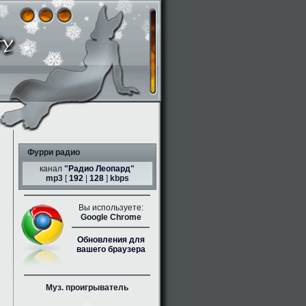
Фурри радио
канал
"
Радио Леопард
"
mp3
[
192
|
128
]
kbps
Вы используете:
Google Chrome
Обновления для
вашего браузера
Муз. проигрыватель