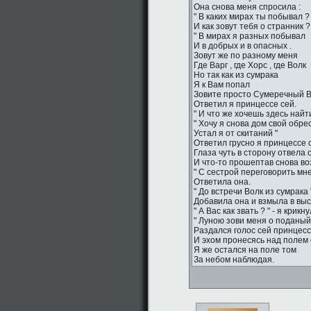
Она снова меня спросила :
" В каких мирах ты побывал ?
И как зовут тебя о странник ?
" В мирах я разных побывал
И в добрых и в опасных .
Зовут же по разному меня
Где Варг , где Хорс , где Волк
Но так как из сумрака
Я к Вам попал
Зовите просто Сумеречный Во
Ответил я принцессе сей.
" И что же хочешь здесь найти
" Хочу я снова дом свой обрес
Устал я от скитаний "
Ответил грусно я принцессе 
Глаза чуть в сторону отвела 
И что-то прошептав снова во
" С сестрой переговорить мне
Ответила она.
" До встречи Волк из сумрака "
Добавила она и взмыла в вы
" А Вас как звать ? " - я крикн
" Луною зови меня о поданый 
Раздался голос сей принцесс
И эхом пронесясь над полем 
Я же остался на поле том
За небом наблюдая.