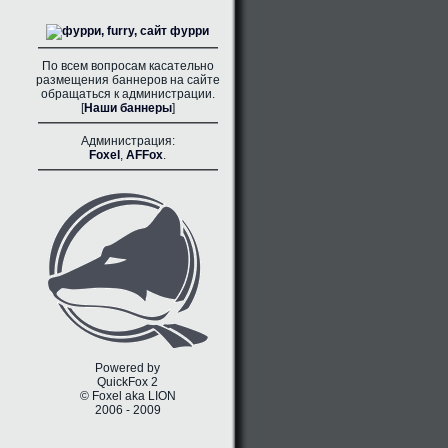
По всем вопросам касательно
размещения баннеров на сайте
обращаться к администрации.
[
Наши баннеры
]
Администрация:
Foxel
,
AFFox
.
Powered by
QuickFox 2
© Foxel aka LION
2006 - 2009