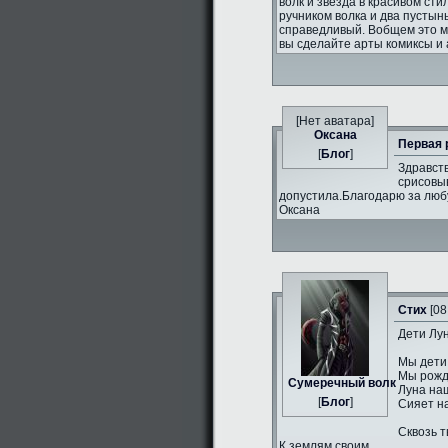
волк и звезда в красивом сти
ручником волка и два пустын
справедливый. Вобщем это 
вы сделайте арты комиксы и 
[Нет аватара]
Оксана
Первая 
[
Блог
]
Здравств
срисовыв
допустила.Благодарю за люб
Оксана
Стих
[08
Дети Лун
Мы дети
Мы рожд
Сумеречный волк
Луна на
[
Блог
]
Сияет н
Сквозь т
К землям своим