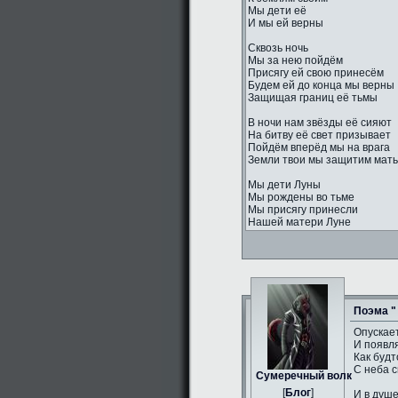
Мы дети её
И мы ей верны
Сквозь ночь
Мы за нею пойдём
Присягу ей свою принесём
Будем ей до конца мы верны
Защищая границ её тьмы
В ночи нам звёзды её сияют
На битву её свет призывает
Пойдём вперёд мы на врага
Земли твои мы защитим мать
Мы дети Луны
Мы рождены во тьме
Мы присягу принесли
Нашей матери Луне
Поэма "
Опускае
И появл
Как будт
С неба с
Сумеречный волк
[
Блог
]
И в душ