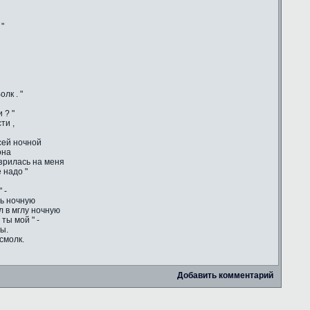
 "
лк . "
 ? "
ти ,
сей ночной
она
зрилась на меня
 надо "
 -
сь ночную
ул в мглу ночную
ты мой " -
ы.
смолк.
Добавить комментарий