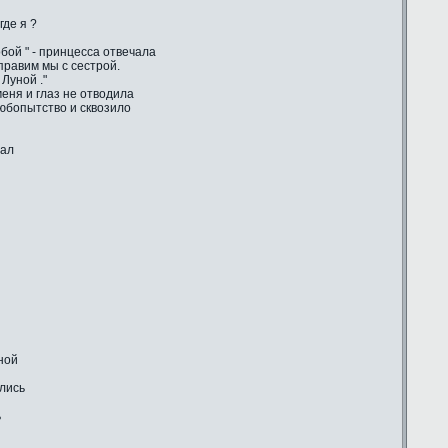
где я ?
бой " - принцесса отвечала
 правим мы с сестрой.
Луной ."
еня и глаз не отводила
любопытство и сквозило
шал
ной
ились
ь