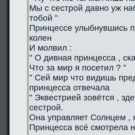
Мы с сестрой давно уж н
тобой "
Принцессе улыбнувшись п
колен
И молвил :
" О дивная принцесса , ска
Что за мир я посетил ? "
" Сей мир что видишь пред
принцесса отвечала
" Эквестрией зовётся , зд
сестрой.
Она управляет Солнцем , я
Принцесса всё смотрела н