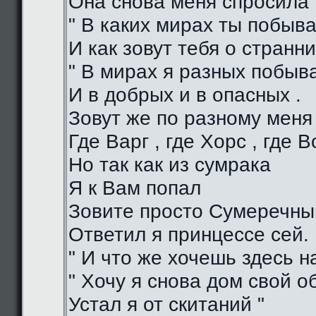
Она снова меня спросила 
" В каких мирах ты побыва
И как зовут тебя о странни
" В мирах я разных побыв
И в добрых и в опасных .
Зовут же по разному меня
Где Варг , где Хорс , где В
Но так как из сумрака
Я к Вам попал
Зовите просто Сумеречный
Ответил я принцессе сей.
" И что же хочешь здесь на
" Хочу я снова дом свой о
Устал я от скитаний "