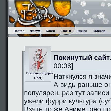
Портал
Форум
Блоги
Статьи
Разное
Галереи
Покинутый сайт
00:08]
Пoкорный фуррик
Наткнулся я значи
[
Блог
]
А видь раньше о
популярен, раз тут записи
ужели фурри культура (суб
Взять то же Аниме, оно п