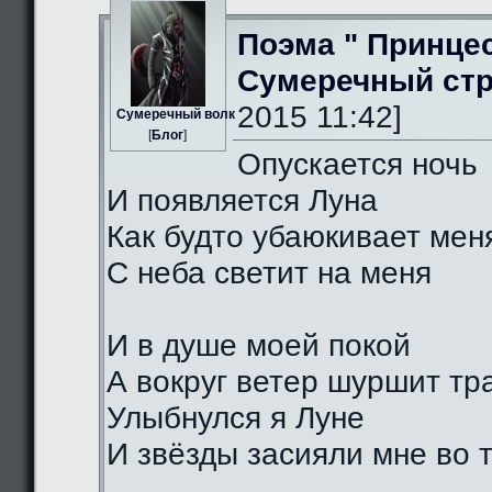
Поэма " Принце
Сумеречный стр
2015 11:42]
Сумеречный волк
[
Блог
]
Опускается ночь
И появляется Луна
Как будто убаюкивает мен
С неба светит на меня
И в душе моей покой
А вокруг ветер шуршит тр
Улыбнулся я Луне
И звёзды засияли мне во 