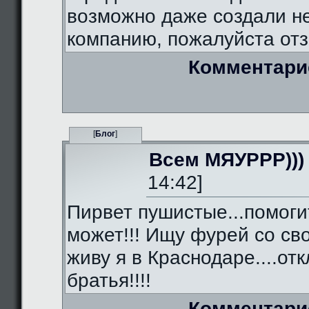
возможно даже создали 
компанию, пожалуйста отз
Комментари
[
Блог
]
Всем МЯУРРР)))
14:42]
Пирвет пушистые...помоги
может!!! Ищу фурей со сво
живу я в Краснодаре....от
братья!!!!
Комментари