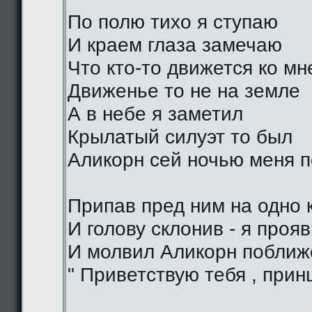
По полю тихо я ступаю
И краем глаза замечаю
Что кто-то движется ко мн
Движенье то не на земле
А в небе я заметил
Крылатый силуэт то был
Аликорн сей ночью меня 
Припав пред ним на одно 
И голову склонив - я проя
И молвил Аликорн поближе
" Приветствую тебя , прин