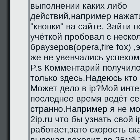
выполнении каких либо
действий,например нажат
"кнопки" на сайте. Зайти 
учёткой пробовал с неско
браузеров(opera,fire fox) ,
же не увенчались успехом
P.s Комментарий получило
только здесь.Надеюсь кто
Может дело в ip?Мой инте
последнее время ведёт се
странно.Например я не мо
2ip.ru что бы узнать свой i
работает,зато скорость с
высокая,доходит до 25мб.