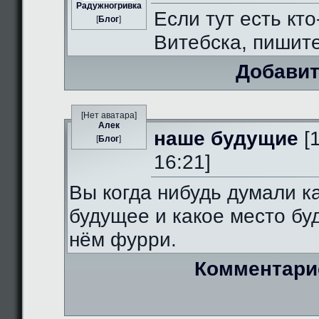
Радужногривка
Если тут есть кто
[
Блог
]
Витебска, пишит
Добавит
[Нет аватара]
Алек
наше будущие
[
[
Блог
]
16:21]
Вы когда нибудь думали к
будущее и какое место бу
нём фурри.
Комментари