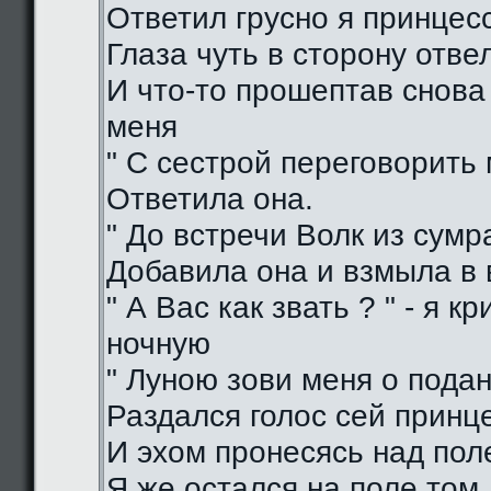
Ответил грусно я принцес
Глаза чуть в сторону отве
И что-то прошептав снова
меня
" С сестрой переговорить 
Ответила она.
" До встречи Волк из сумра
Добавила она и взмыла в
" А Вас как звать ? " - я кр
ночную
" Луною зови меня о подан
Раздался голос сей принц
И эхом пронесясь над пол
Я же остался на поле том