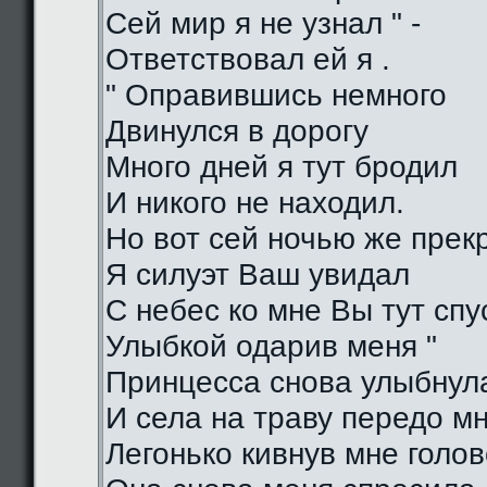
Сей мир я не узнал " -
Ответствовал ей я .
" Оправившись немного
Двинулся в дорогу
Много дней я тут бродил
И никого не находил.
Но вот сей ночью же прек
Я силуэт Ваш увидал
С небес ко мне Вы тут спу
Улыбкой одарив меня "
Принцесса снова улыбнул
И села на траву передо м
Легонько кивнув мне голо