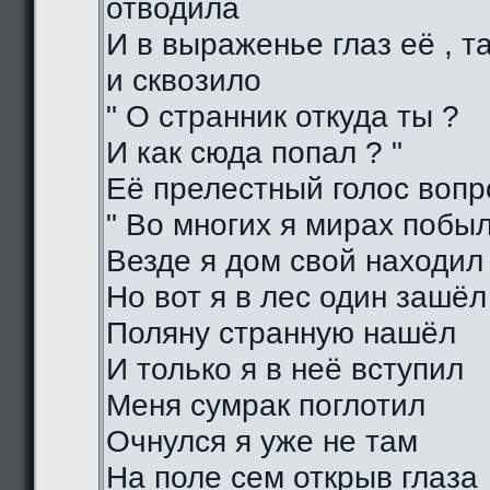
отводила
И в выраженье глаз её , 
и сквозило
" О странник откуда ты ?
И как сюда попал ? "
Её прелестный голос воп
" Во многих я мирах побы
Везде я дом свой находил
Но вот я в лес один зашёл
Поляну странную нашёл
И только я в неё вступил
Меня сумрак поглотил
Очнулся я уже не там
На поле сем открыв глаза