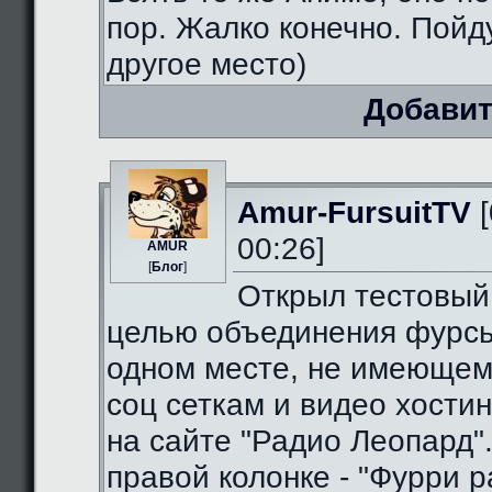
пор. Жалко конечно. Пойду
другое место)
Добавит
Amur-FursuitTV
[
00:26]
AMUR
[
Блог
]
Открыл тестовый
целью объединения фурсь
одном месте, не имеющем
соц сеткам и видео хостин
на сайте "Радио Леопард".
правой колонке - "Фурри ра