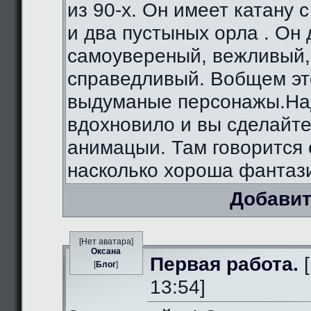
из 90-х. Он имеет катану 
и два пустыных орла . Он
самоувереный, вежливый,
справедливый. Вобщем э
выдуманые персонажы.На
вдохновило и вы сделайте
анимацыи. Там говорится 
насколько хороша фантаз
Добавит
[Нет аватара]
Оксана
Первая работа.
[
[
Блог
]
13:54]