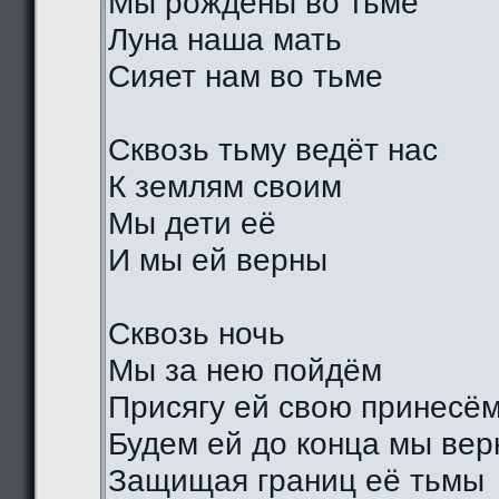
Мы рождены во тьме
Луна наша мать
Сияет нам во тьме
Сквозь тьму ведёт нас
К землям своим
Мы дети её
И мы ей верны
Сквозь ночь
Мы за нею пойдём
Присягу ей свою принесё
Будем ей до конца мы ве
Защищая границ её тьмы