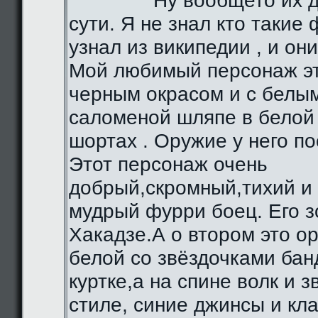
Ну вообщето их д
сути. Я не знал кто такие 
узнал из википедии , и они
Мой любимый персонаж эт
черным окрасом и с белы
саломеной шляпе в белой 
шортах . Оружие у него по
Этот персонаж очень
добрый,скромный,тихий и
мудрый фурри боец. Его з
Хакадзе.А о втором это о
белой со звёздочками бан
куртке,а на спине волк и 
стиле, синие джинсы и кл