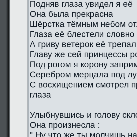
Подняв глаза увидел я её
Она была прекрасна
Шёрстка тёмным небом о
Глаза её блестели словно
А гриву ветерок её трепал
Главу же сей принцессы р
Под рогом я корону запри
Серебром мерцала под лу
С восхищением смотрел п
глаза
Улыбнувшись и голову скл
Она произнесла :
" Ну что же ты молчишь н