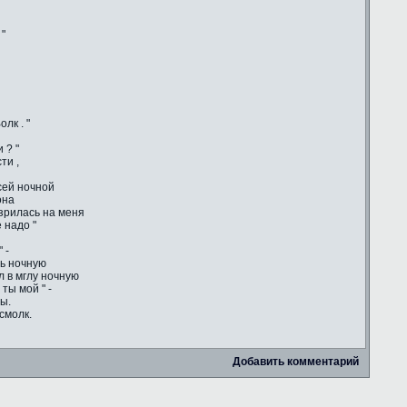
 "
лк . "
 ? "
ти ,
сей ночной
она
зрилась на меня
 надо "
 -
сь ночную
ул в мглу ночную
ты мой " -
ы.
смолк.
Добавить комментарий