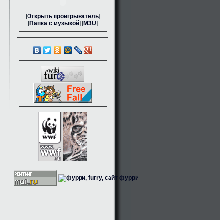
[
Открыть проигрыватель
]
[
Папка с музыкой
] [
M3U
]