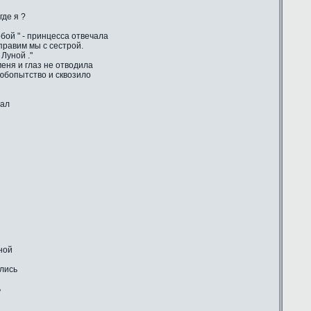
где я ?
бой " - принцесса отвечала
 правим мы с сестрой.
Луной ."
еня и глаз не отводила
любопытство и сквозило
шал
ной
ились
ь