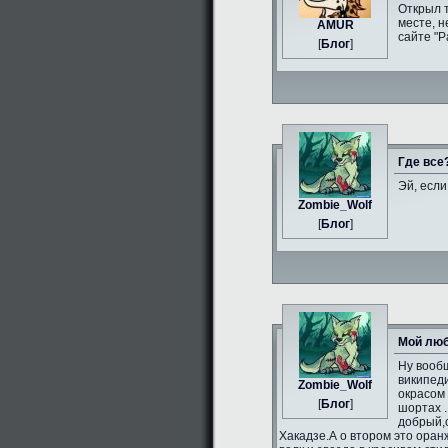
Открыл 
месте, н
AMUR
сайте "Р
[
Блог
]
Где все
Эй, если
Zombie_Wolf
[
Блог
]
Мой люб
Ну вообщ
википеди
Zombie_Wolf
окрасом 
[
Блог
]
шортах .
добрый,
Хакадзе.А о втором это оран