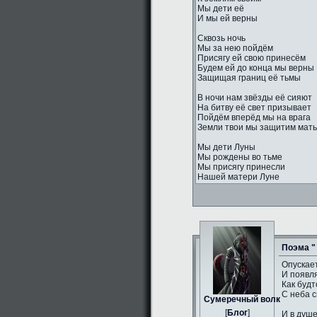
Мы дети её
И мы ей верны
Сквозь ночь
Мы за нею пойдём
Присягу ей свою принесём
Будем ей до конца мы верны
Защищая границ её тьмы
В ночи нам звёзды её сияют
На битву её свет призывает
Пойдём вперёд мы на врага
Земли твои мы защитим мать
Мы дети Луны
Мы рождены во тьме
Мы присягу принесли
Нашей матери Луне
Поэма "
Опускае
И появл
Как будт
С неба с
Сумеречный волк
[
Блог
]
И в душ