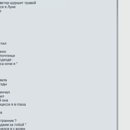
 ветер шуршит травой
ся я Луне
е
етил
лено
 почтенье
одходя :
са ночи я "
вала
ёзды
венчал
тил
й она
цессе я в глаза
ив
странник ?
даем за тобой "
ялся я с колен