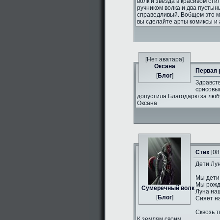
волк и звезда в красивом сти
ручником волка и два пустын
справедливый. Вобщем это 
вы сделайте арты комиксы и 
[Нет аватара]
Оксана
Первая 
[
Блог
]
Здравств
срисовыв
допустила.Благодарю за люб
Оксана
Стих
[08
Дети Лун
Мы дети
Мы рожд
Сумеречный волк
Луна на
[
Блог
]
Сияет н
Сквозь т
К землям своим