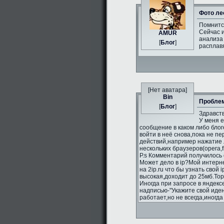
Фото ле
Помнитс
Сейчас и
AMUR
анализа 
[
Блог
]
расплавя
[Нет аватара]
Bin
Проблем
[
Блог
]
Здравств
У меня 
сообщение в каком либо блог
войти в неё снова,пока не п
действий,например нажатие л
нескольких браузеров(opera,fi
P.s Комментарий получилось 
Может дело в ip?Мой интерне
на 2ip.ru что бы узнать свой 
высокая,доходит до 25мб.То
Иногда при запросе в яндекс
надписью-"Укажите свой иде
работает,но не всегда,иногд