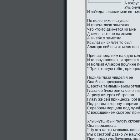
А вокруг
Улыбнул
И звёзды засияли мне во тьм
По полю тихо я ступаю
И краем глаза замечаю
Что кто-то движется ко мне
Движенье то не на земле
А в небе я заметил
Крылатый силуэт то был
Аликорн сей ночью меня пос
Припав пред ним на одно ко
И голову склонив - я проявил
И молвил Аликорн поближе п
" Приветствую тебя , принцес
Подняв глаза увидел я её
Она была прекрасна
Шёрстка тёмным небом отли
Глаза её блестели словно зв
А гриву ветерок её трепал
Главу же сей принцессы рог 
Под рогом я корону заприме
Серебром мерцала под луно
С восхищением смотрел прин
Улыбнувшись и голову склон
Она произнесла :
" Ну что же ты молчишь наш 
Мы с сестрой давно уж наблю
Принцессе улыбнувшись подн