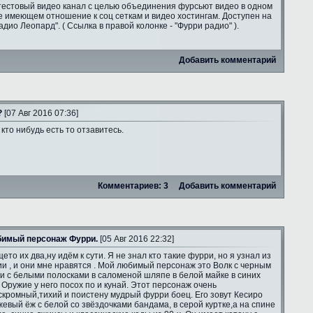
тестовый видео канал с целью объединения фурсьют видео в одном
е имеющем отношение к соц сеткам и видео хостингам. Доступен на
адио Леопард". ( Ссылка в правой колонке - "Фурри радио" ).
Добавить комментарий
?
[07 Авг 2016 07:36]
 кто нибудь есть то отзавитесь.
Комментариев: 3
Добавить комментарий
имый персонаж Фурри.
[05 Авг 2016 22:32]
ето их два,ну идём к сути. Я не знал кто такие фурри, но я узнал из
и , и они мне нравятся . Мой любимый персонаж это Волк с черным
и с белыми полосками в саломеной шляпе в белой майке в синих
 Оружие у него посох по и кунай. Этот персонаж очень
скромный,тихий и поистену мудрый фурри боец. Его зовут Кесиро
жевый ёж с белой со звёздочками бандама, в серой куртке,а на спине