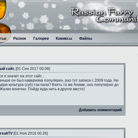
тьи
Разное
Галереи
Комиксы
Файлы
ый сайт.
[01 Сен 2017 00:08]
я я значит на этот сайт...
аньше он был наверняка популярен, раз тут записи с 2009 года. Не
рри культура (суб) так пала? Взять то же Аниме, оно популярно до
 Жалко конечно. Пойду куда нить в другое место)
Добавить комментарий
rsuitTV
[01 Ноя 2016 00:26]