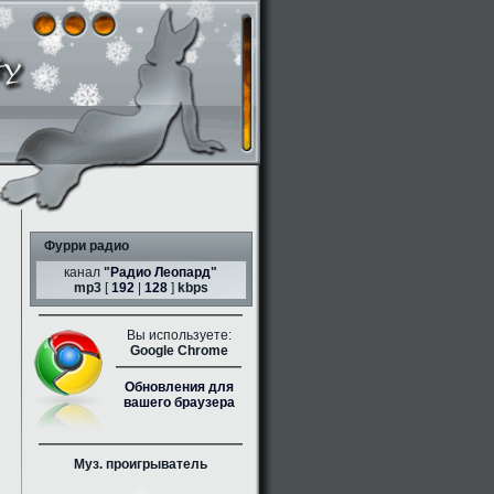
Фурри радио
канал
"
Радио Леопард
"
mp3
[
192
|
128
]
kbps
Вы используете:
Google Chrome
Обновления для
вашего браузера
Муз. проигрыватель