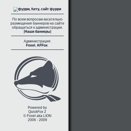
По всем вопросам касательно
размещения баннеров на сайте
обращаться к администрации.
[
Наши баннеры
]
Администрация:
Foxel
,
AFFox
.
Powered by
QuickFox 2
© Foxel aka LION
2006 - 2009