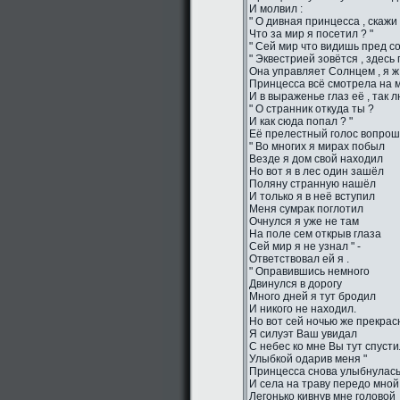
И молвил :
" О дивная принцесса , скажи 
Что за мир я посетил ? "
" Сей мир что видишь пред со
" Эквестрией зовётся , здесь
Она управляет Солнцем , я ж 
Принцесса всё смотрела на м
И в выраженье глаз её , так 
" О странник откуда ты ?
И как сюда попал ? "
Её прелестный голос вопро
" Во многих я мирах побыл
Везде я дом свой находил
Но вот я в лес один зашёл
Поляну странную нашёл
И только я в неё вступил
Меня сумрак поглотил
Очнулся я уже не там
На поле сем открыв глаза
Сей мир я не узнал " -
Ответствовал ей я .
" Оправившись немного
Двинулся в дорогу
Много дней я тут бродил
И никого не находил.
Но вот сей ночью же прекрас
Я силуэт Ваш увидал
С небес ко мне Вы тут спуст
Улыбкой одарив меня "
Принцесса снова улыбнулас
И села на траву передо мной
Легонько кивнув мне головой