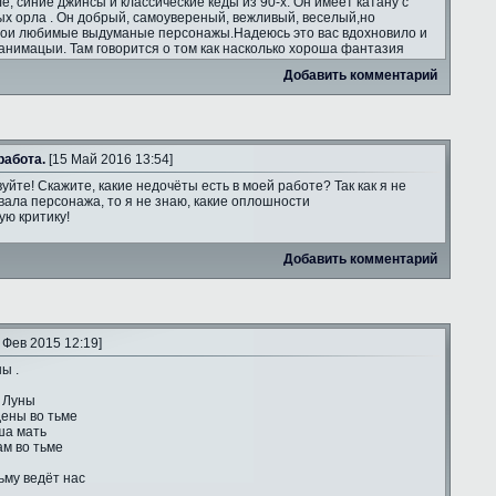
ле, синие джинсы и классические кеды из 90-х. Он имеет катану с
ых орла . Он добрый, самоувереный, вежливый, веселый,но
мои любимые выдуманые персонажы.Надеюсь это вас вдохновило и
анимацыи. Там говорится о том как насколько хороша фантазия
Добавить комментарий
работа.
[15 Май 2016 13:54]
уйте! Скажите, какие недочёты есть в моей работе? Так как я не
ала персонажа, то я не знаю, какие оплошности
ую критику!
Добавить комментарий
 Фев 2015 12:19]
ы .
 Луны
ены во тьме
ша мать
ам во тьме
ьму ведёт нас