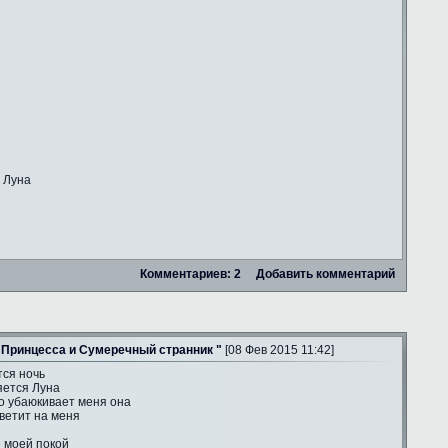
 Луна
Комментариев: 2
Добавить комментарий
 Принцесса и Сумеречный странник "
[08 Фев 2015 11:42]
тся ночь
яется Луна
о убаюкивает меня она
ветит на меня
е моей покой