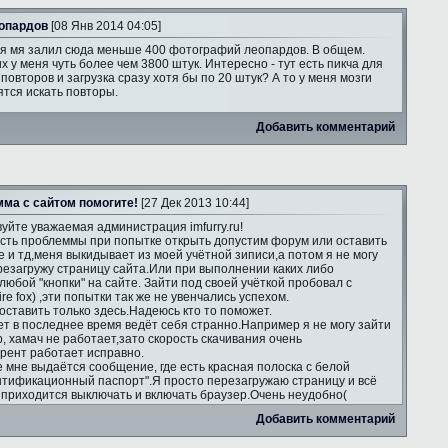
опардов
[08 Янв 2014 04:05]
я мя залил сюда меньше 400 фотографий леопардов. В общем.
х у меня чуть более чем 3800 штук. Интересно - тут есть пикча для
повторов и загрузка сразу хотя бы по 20 штук? А то у меня мозги
тся искать повторы.
Добавить комментарий
ма с сайтом помогите!
[27 Дек 2013 10:44]
уйте уважаемая администрация imfurry.ru!
есть проблеммы при попытке открыть допустим форум или оставить
е и тд,меня выкидывает из моей учётной зиписи,а потом я не могу
ерезагружу страницу сайта.Или при выполнении каких либо
юбой "кнопки" на сайте. Зайти под своей учёткой пробовал с
re fox) ,эти попытки так же не увенчались успехом.
оставить только здесь.Надеюсь кто то поможет.
т в последнее время ведёт себя странно.Например я не могу зайти
ip, хамач не работает,зато скорость скачивания очень
ррент работает исправно.
е мне выдаётся сообщение, где есть красная полоска с белой
нтификационный паспорт".Я просто перезагружаю страницу и всё
а приходится выключать и включать браузер.Очень неудобно(
Добавить комментарий