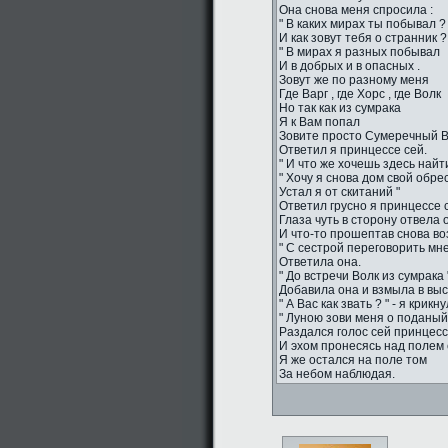
Она снова меня спросила :
" В каких мирах ты побывал ?
И как зовут тебя о странник ?
" В мирах я разных побывал
И в добрых и в опасных .
Зовут же по разному меня
Где Варг , где Хорс , где Волк
Но так как из сумрака
Я к Вам попал
Зовите просто Сумеречный Во
Ответил я принцессе сей.
" И что же хочешь здесь найти
" Хочу я снова дом свой обрес
Устал я от скитаний "
Ответил грусно я принцессе 
Глаза чуть в сторону отвела 
И что-то прошептав снова во
" С сестрой переговорить мне
Ответила она.
" До встречи Волк из сумрака "
Добавила она и взмыла в вы
" А Вас как звать ? " - я крикн
" Луною зови меня о поданый 
Раздался голос сей принцесс
И эхом пронесясь над полем 
Я же остался на поле том
За небом наблюдая.