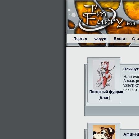
Портал
Форум
Блоги
Ста
Покинут
Наткнулс
А видь р
ужели фу
сих пор.
Пoкорный фуррик
[
Блог
]
Amur-Fu