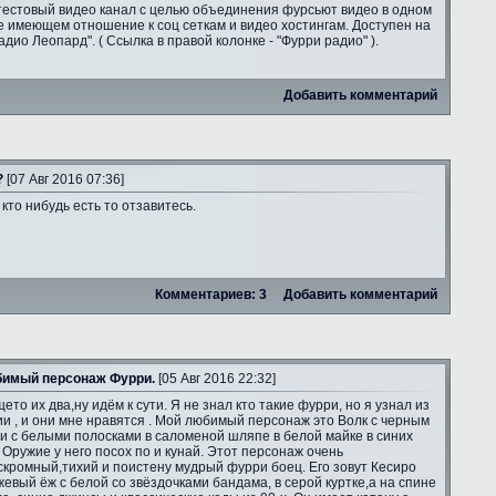
тестовый видео канал с целью объединения фурсьют видео в одном
е имеющем отношение к соц сеткам и видео хостингам. Доступен на
адио Леопард". ( Ссылка в правой колонке - "Фурри радио" ).
Добавить комментарий
?
[07 Авг 2016 07:36]
 кто нибудь есть то отзавитесь.
Комментариев: 3
Добавить комментарий
имый персонаж Фурри.
[05 Авг 2016 22:32]
ето их два,ну идём к сути. Я не знал кто такие фурри, но я узнал из
и , и они мне нравятся . Мой любимый персонаж это Волк с черным
и с белыми полосками в саломеной шляпе в белой майке в синих
 Оружие у него посох по и кунай. Этот персонаж очень
скромный,тихий и поистену мудрый фурри боец. Его зовут Кесиро
жевый ёж с белой со звёздочками бандама, в серой куртке,а на спине