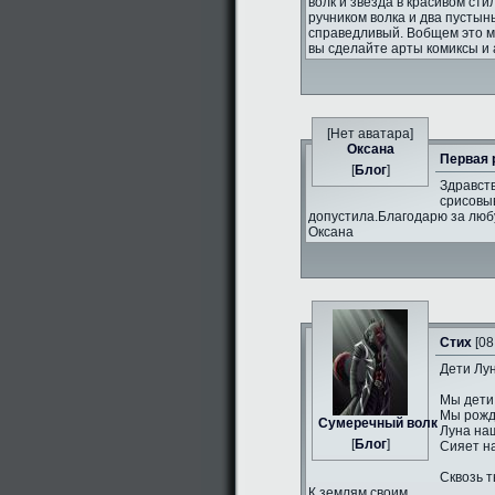
волк и звезда в красивом сти
ручником волка и два пустын
справедливый. Вобщем это 
вы сделайте арты комиксы и 
[Нет аватара]
Оксана
Первая 
[
Блог
]
Здравств
срисовыв
допустила.Благодарю за люб
Оксана
Стих
[08
Дети Лун
Мы дети
Мы рожд
Сумеречный волк
Луна на
[
Блог
]
Сияет н
Сквозь т
К землям своим