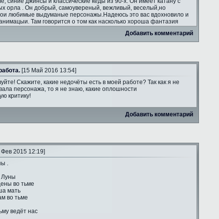
ле, синие джинсы и классические кеды из 90-х. Он имеет катану с
ых орла . Он добрый, самоувереный, вежливый, веселый,но
мои любимые выдуманые персонажы.Надеюсь это вас вдохновило и
анимацыи. Там говорится о том как насколько хороша фантазия
Добавить комментарий
работа.
[15 Май 2016 13:54]
уйте! Скажите, какие недочёты есть в моей работе? Так как я не
ала персонажа, то я не знаю, какие оплошности
ую критику!
Добавить комментарий
 Фев 2015 12:19]
ы .
 Луны
ены во тьме
ша мать
ам во тьме
ьму ведёт нас