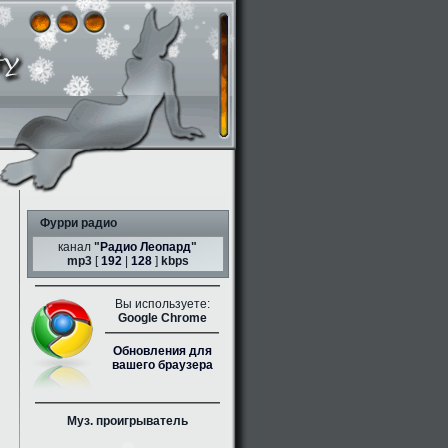
Фурри радио
канал
"
Радио Леопард
"
mp3
[
192
|
128
]
kbps
Вы используете:
Google Chrome
Обновления для
вашего браузера
Муз. проигрыватель