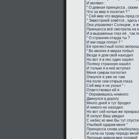
И молвил :
" О дивная принцесса , скажи 
Что за мир я посетил ? "
" Сей мир что видишь пред со
" Эквестрией зовётся , здесь
Она управляет Солнцем , я ж 
Принцесса всё смотрела на м
И в выраженье глаз её , так 
" О странник откуда ты ?
И как сюда попал ? "
Её прелестный голос вопро
" Во многих я мирах побыл
Везде я дом свой находил
Но вот я в лес один зашёл
Поляну странную нашёл
И только я в неё вступил
Меня сумрак поглотил
Очнулся я уже не там
На поле сем открыв глаза
Сей мир я не узнал " -
Ответствовал ей я .
" Оправившись немного
Двинулся в дорогу
Много дней я тут бродил
И никого не находил.
Но вот сей ночью же прекрас
Я силуэт Ваш увидал
С небес ко мне Вы тут спуст
Улыбкой одарив меня "
Принцесса снова улыбнулас
И села на траву передо мной
Легонько кивнув мне головой