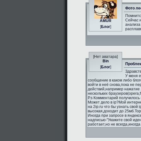
Фото ле
Помнитс
Сейчас и
AMUR
анализа 
[
Блог
]
расплавя
[Нет аватара]
Bin
Проблем
[
Блог
]
Здравств
У меня 
сообщение в каком либо блог
войти в неё снова,пока не п
действий,например нажатие л
нескольких браузеров(opera,fi
P.s Комментарий получилось 
Может дело в ip?Мой интерне
на 2ip.ru что бы узнать свой 
высокая,доходит до 25мб.То
Иногда при запросе в яндекс
надписью-"Укажите свой иде
работает,но не всегда,иногд