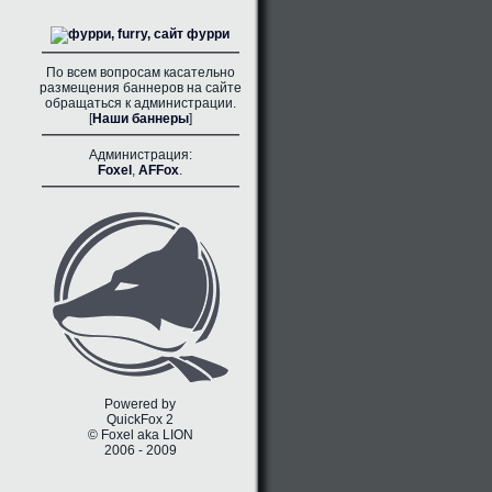
По всем вопросам касательно
размещения баннеров на сайте
обращаться к администрации.
[
Наши баннеры
]
Администрация:
Foxel
,
AFFox
.
Powered by
QuickFox 2
© Foxel aka LION
2006 - 2009