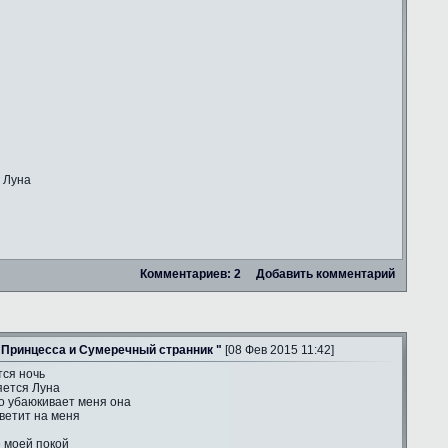
 Луна
Комментариев: 2
Добавить комментарий
 Принцесса и Сумеречный странник "
[08 Фев 2015 11:42]
тся ночь
яется Луна
о убаюкивает меня она
ветит на меня
е моей покой