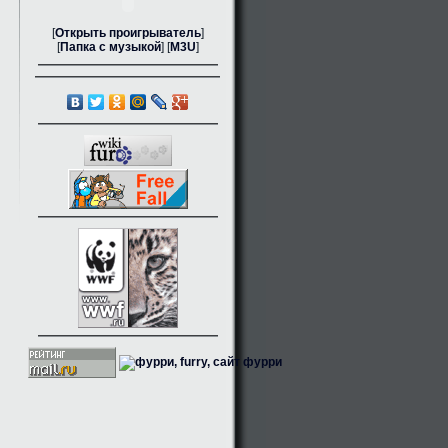
[
Открыть проигрыватель
]
[
Папка с музыкой
] [
M3U
]