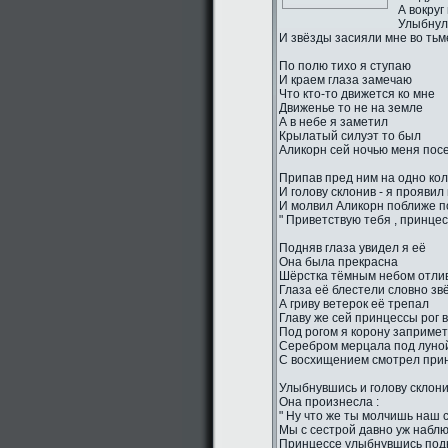
А вокруг
Улыбнул
И звёзды засияли мне во тьм
По полю тихо я ступаю
И краем глаза замечаю
Что кто-то движется ко мне
Движенье то не на земле
А в небе я заметил
Крылатый силуэт то был
Аликорн сей ночью меня пос
Припав пред ним на одно ко
И голову склонив - я проявил
И молвил Аликорн поближе п
" Приветствую тебя , принцес
Подняв глаза увидел я её
Она была прекрасна
Шёрстка тёмным небом отли
Глаза её блестели словно зв
А гриву ветерок её трепал
Главу же сей принцессы рог 
Под рогом я корону заприме
Серебром мерцала под луно
С восхищением смотрел прин
Улыбнувшись и голову склон
Она произнесла :
" Ну что же ты молчишь наш 
Мы с сестрой давно уж наблю
Принцессе улыбнувшись подн