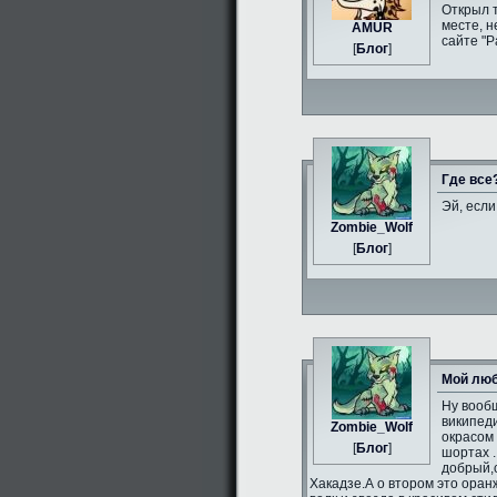
Открыл 
месте, н
AMUR
сайте "Р
[
Блог
]
Где все
Эй, если
Zombie_Wolf
[
Блог
]
Мой люб
Ну вообщ
википеди
Zombie_Wolf
окрасом 
[
Блог
]
шортах .
добрый,
Хакадзе.А о втором это оран