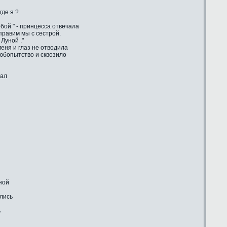
где я ?
бой " - принцесса отвечала
 правим мы с сестрой.
Луной ."
еня и глаз не отводила
любопытство и сквозило
шал
ной
ились
ь