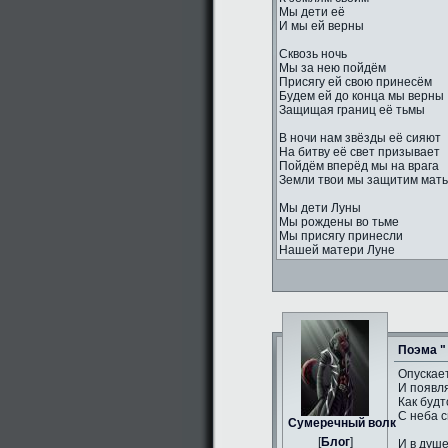
Мы дети её
И мы ей верны
Сквозь ночь
Мы за нею пойдём
Присягу ей свою принесём
Будем ей до конца мы верны
Защищая границ её тьмы
В ночи нам звёзды её сияют
На битву её свет призывает
Пойдём вперёд мы на врага
Земли твои мы защитим мать
Мы дети Луны
Мы рождены во тьме
Мы присягу принесли
Нашей матери Луне
Поэма "
Опускае
И появл
Как будт
С неба с
Сумеречный волк
[
Блог
]
И в душ