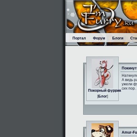
Портал
Форум
Блоги
Ста
Покинут
Наткнулс
А видь р
ужели фу
сих пор.
Пoкорный фуррик
[
Блог
]
Amur-Fu