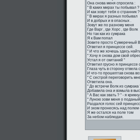
Она снова меня спросила :
" В каких мирах ты побывал ?
И как зовут тебя о странник ?
" В мирах я разных побывал
И в добрых и в опасных .
Зовут же по разному меня
Где Варг , где Хорс , где Волк
Но так как из сумрака
Я к Вам попал
Зовите просто Сумеречный Во
Ответил я принцессе сей.
" И что же хочешь здесь найти
" Хочу я снова дом свой обрес
Устал я от скитаний "
Ответил грусно я принцессе 
Глаза чуть в сторону отвела 
И что-то прошептав снова во
" С сестрой переговорить мне
Ответила она.
" До встречи Волк из сумрака "
Добавила она и взмыла в вы
" А Вас как звать ? " - я крикн
" Луною зови меня о поданый 
Раздался голос сей принцесс
И эхом пронесясь над полем 
Я же остался на поле том
За небом наблюдая.