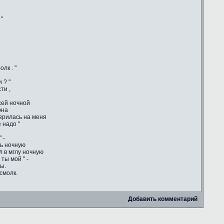
 "
лк . "
 ? "
ти ,
сей ночной
она
зрилась на меня
 надо "
 -
сь ночную
ул в мглу ночную
ты мой " -
ы.
смолк.
Добавить комментарий