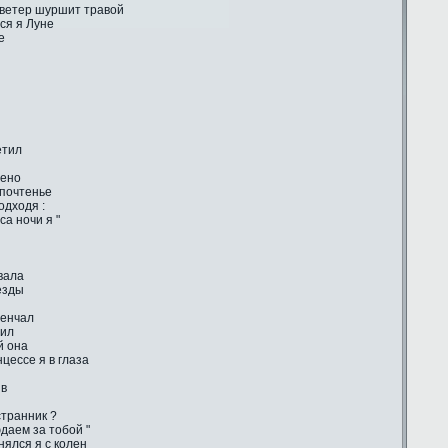
 ветер шуршит травой
ся я Луне
е
етил
лено
 почтенье
одходя :
са ночи я "
вала
ёзды
венчал
тил
й она
цессе я в глаза
ив
странник ?
даем за тобой "
ялся я с колен