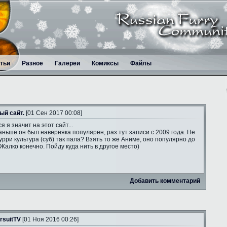
тьи
Разное
Галереи
Комиксы
Файлы
ый сайт.
[01 Сен 2017 00:08]
я я значит на этот сайт...
аньше он был наверняка популярен, раз тут записи с 2009 года. Не
рри культура (суб) так пала? Взять то же Аниме, оно популярно до
 Жалко конечно. Пойду куда нить в другое место)
Добавить комментарий
rsuitTV
[01 Ноя 2016 00:26]