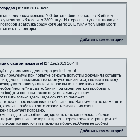
опардов
[08 Янв 2014 04:05]
я мя залил сюда меньше 400 фотографий леопардов. В общем.
х у меня чуть более чем 3800 штук. Интересно - тут есть пикча для
повторов и загрузка сразу хотя бы по 20 штук? А то у меня мозги
тся искать повторы.
Добавить комментарий
ма с сайтом помогите!
[27 Дек 2013 10:44]
уйте уважаемая администрация imfurry.ru!
есть проблеммы при попытке открыть допустим форум или оставить
е и тд,меня выкидывает из моей учётной зиписи,а потом я не могу
ерезагружу страницу сайта.Или при выполнении каких либо
юбой "кнопки" на сайте. Зайти под своей учёткой пробовал с
re fox) ,эти попытки так же не увенчались успехом.
оставить только здесь.Надеюсь кто то поможет.
т в последнее время ведёт себя странно.Например я не могу зайти
ip, хамач не работает,зато скорость скачивания очень
ррент работает исправно.
е мне выдаётся сообщение, где есть красная полоска с белой
нтификационный паспорт".Я просто перезагружаю страницу и всё
а приходится выключать и включать браузер.Очень неудобно(
Добавить комментарий