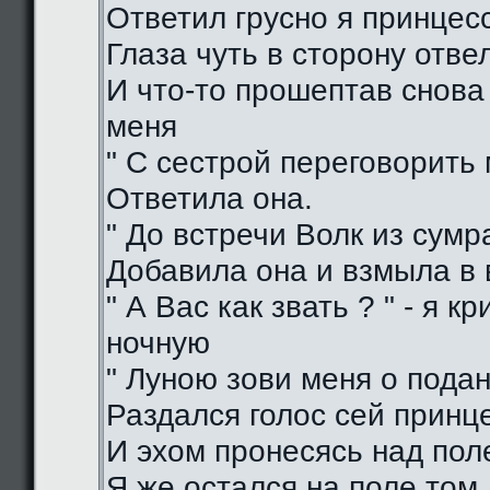
Ответил грусно я принцес
Глаза чуть в сторону отве
И что-то прошептав снова
меня
" С сестрой переговорить 
Ответила она.
" До встречи Волк из сумра
Добавила она и взмыла в
" А Вас как звать ? " - я кр
ночную
" Луною зови меня о подан
Раздался голос сей принц
И эхом пронесясь над пол
Я же остался на поле том