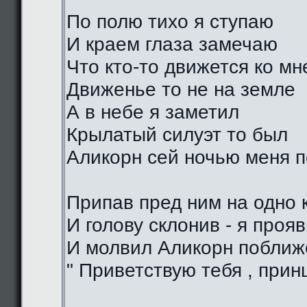
По полю тихо я ступаю
И краем глаза замечаю
Что кто-то движется ко мн
Движенье то не на земле
А в небе я заметил
Крылатый силуэт то был
Аликорн сей ночью меня 
Припав пред ним на одно 
И голову склонив - я проя
И молвил Аликорн поближе
" Приветствую тебя , прин