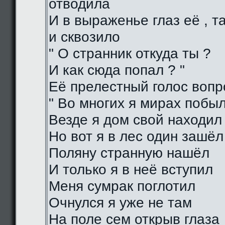
отводила
И в выраженье глаз её , 
и сквозило
" О странник откуда ты ?
И как сюда попал ? "
Её прелестный голос воп
" Во многих я мирах побы
Везде я дом свой находил
Но вот я в лес один зашёл
Поляну странную нашёл
И только я в неё вступил
Меня сумрак поглотил
Очнулся я уже не там
На поле сем открыв глаза