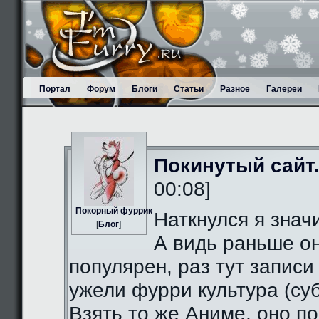
Портал
Форум
Блоги
Статьи
Разное
Галереи
Покинутый сайт
00:08]
Пoкорный фуррик
Наткнулся я значи
[
Блог
]
А видь раньше о
популярен, раз тут записи
ужели фурри культура (суб
Взять то же Аниме, оно п