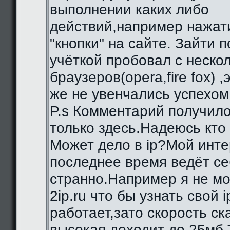
выполнении каких либо
действий,например нажат
"кнопки" на сайте. Зайти 
учёткой пробовал с неско
браузеров(opera,fire fox) ,
же не увенчались успехом
P.s Комментарий получило
только здесь.Надеюсь кто
Может дело в ip?Мой инте
последнее время ведёт се
странно.Например я не мо
2ip.ru что бы узнать свой i
работает,зато скорость с
высокая,доходит до 25мб.