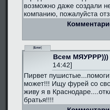
возможно даже создали 
компанию, пожалуйста отз
Комментари
[
Блог
]
Всем МЯУРРР)))
14:42]
Пирвет пушистые...помоги
может!!! Ищу фурей со сво
живу я в Краснодаре....от
братья!!!!
Комментари