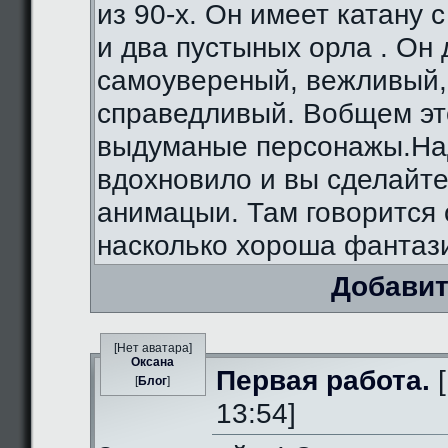
из 90-х. Он имеет катану 
и два пустыных орла . Он
самоувереный, вежливый,
справедливый. Вобщем э
выдуманые персонажы.На
вдохновило и вы сделайте
анимацыи. Там говорится 
насколько хороша фантаз
Добавит
[Нет аватара]
Оксана
Первая работа.
[
[
Блог
]
13:54]