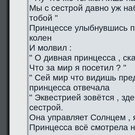
Мы с сестрой давно уж н
тобой "
Принцессе улыбнувшись п
колен
И молвил :
" О дивная принцесса , ска
Что за мир я посетил ? "
" Сей мир что видишь пред
принцесса отвечала
" Эквестрией зовётся , зд
сестрой.
Она управляет Солнцем , я
Принцесса всё смотрела н