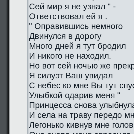
Сей мир я не узнал " -
Ответствовал ей я .
" Оправившись немного
Двинулся в дорогу
Много дней я тут бродил
И никого не находил.
Но вот сей ночью же прек
Я силуэт Ваш увидал
С небес ко мне Вы тут спу
Улыбкой одарив меня "
Принцесса снова улыбнул
И села на траву передо м
Легонько кивнув мне голо