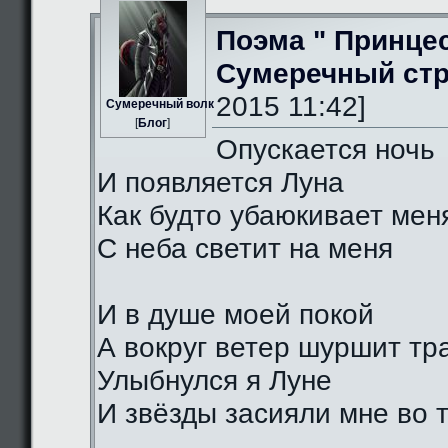
Поэма " Принце
Сумеречный стр
2015 11:42]
Сумеречный волк
[
Блог
]
Опускается ночь
И появляется Луна
Как будто убаюкивает мен
С неба светит на меня
И в душе моей покой
А вокруг ветер шуршит тр
Улыбнулся я Луне
И звёзды засияли мне во 