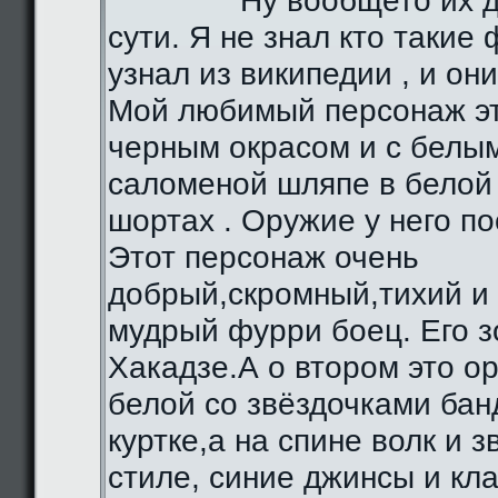
Ну вообщето их д
сути. Я не знал кто такие 
узнал из википедии , и они
Мой любимый персонаж эт
черным окрасом и с белы
саломеной шляпе в белой 
шортах . Оружие у него по
Этот персонаж очень
добрый,скромный,тихий и
мудрый фурри боец. Его з
Хакадзе.А о втором это о
белой со звёздочками бан
куртке,а на спине волк и 
стиле, синие джинсы и кл