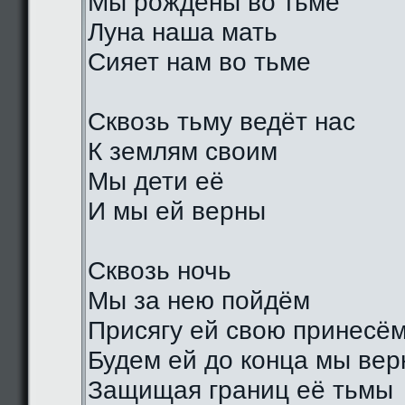
Мы рождены во тьме
Луна наша мать
Сияет нам во тьме
Сквозь тьму ведёт нас
К землям своим
Мы дети её
И мы ей верны
Сквозь ночь
Мы за нею пойдём
Присягу ей свою принесё
Будем ей до конца мы ве
Защищая границ её тьмы