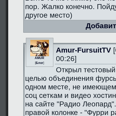
пор. Жалко конечно. Пойду
другое место)
Добавит
Amur-FursuitTV
[
00:26]
AMUR
[
Блог
]
Открыл тестовый
целью объединения фурсь
одном месте, не имеющем
соц сеткам и видео хостин
на сайте "Радио Леопард".
правой колонке - "Фурри ра