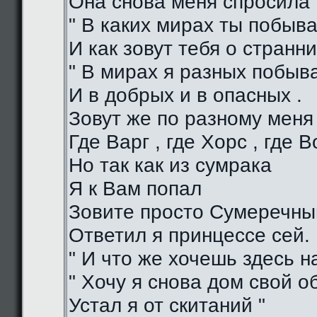
Она снова меня спросила 
" В каких мирах ты побыва
И как зовут тебя о странни
" В мирах я разных побыв
И в добрых и в опасных .
Зовут же по разному меня
Где Варг , где Хорс , где В
Но так как из сумрака
Я к Вам попал
Зовите просто Сумеречный
Ответил я принцессе сей.
" И что же хочешь здесь на
" Хочу я снова дом свой о
Устал я от скитаний "