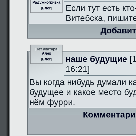
Радужногривка
Если тут есть кто
[
Блог
]
Витебска, пишит
Добавит
[Нет аватара]
Алек
наше будущие
[
[
Блог
]
16:21]
Вы когда нибудь думали к
будущее и какое место бу
нём фурри.
Комментари