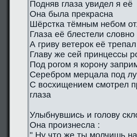
Подняв глаза увидел я её
Она была прекрасна
Шёрстка тёмным небом о
Глаза её блестели словно
А гриву ветерок её трепал
Главу же сей принцессы р
Под рогом я корону запри
Серебром мерцала под лу
С восхищением смотрел п
глаза
Улыбнувшись и голову скл
Она произнесла :
" Ну что же ты молчишь н