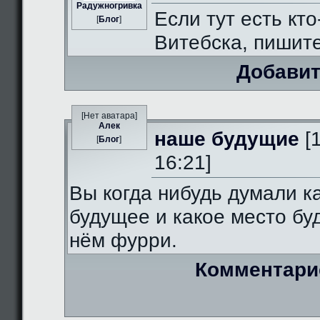
Радужногривка
Если тут есть кто
[
Блог
]
Витебска, пишит
Добавит
[Нет аватара]
Алек
наше будущие
[
[
Блог
]
16:21]
Вы когда нибудь думали к
будущее и какое место бу
нём фурри.
Комментари