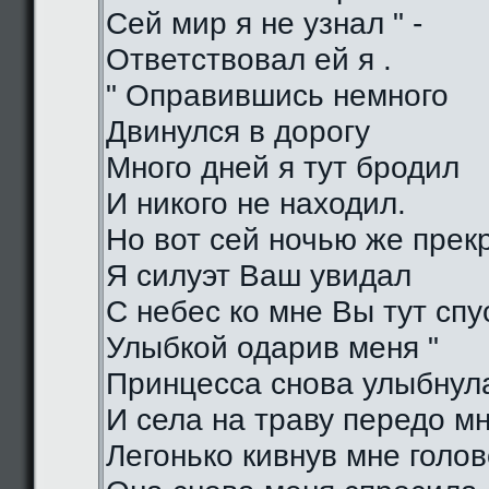
Сей мир я не узнал " -
Ответствовал ей я .
" Оправившись немного
Двинулся в дорогу
Много дней я тут бродил
И никого не находил.
Но вот сей ночью же прек
Я силуэт Ваш увидал
С небес ко мне Вы тут спу
Улыбкой одарив меня "
Принцесса снова улыбнул
И села на траву передо м
Легонько кивнув мне голо