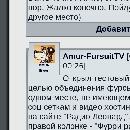
пор. Жалко конечно. Пойду
другое место)
Добавит
Amur-FursuitTV
[
00:26]
AMUR
[
Блог
]
Открыл тестовый
целью объединения фурсь
одном месте, не имеющем
соц сеткам и видео хостин
на сайте "Радио Леопард".
правой колонке - "Фурри ра