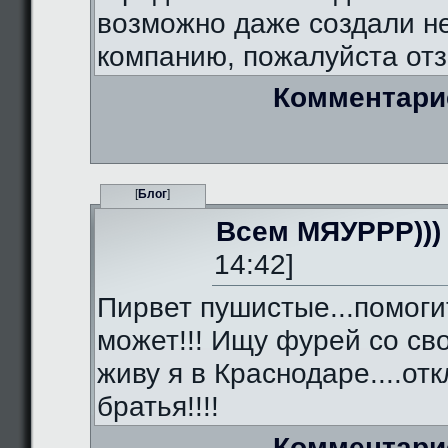
возможно даже создали 
компанию, пожалуйста отз
Комментари
[
Блог
]
Всем МЯУРРР)))
14:42]
Пирвет пушистые...помоги
может!!! Ищу фурей со сво
живу я в Краснодаре....от
братья!!!!
Комментари