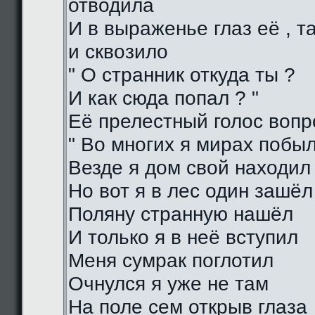
отводила
И в выраженье глаз её , 
и сквозило
" О странник откуда ты ?
И как сюда попал ? "
Её прелестный голос воп
" Во многих я мирах побы
Везде я дом свой находил
Но вот я в лес один зашёл
Поляну странную нашёл
И только я в неё вступил
Меня сумрак поглотил
Очнулся я уже не там
На поле сем открыв глаза