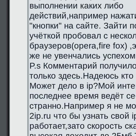
выполнении каких либо
действий,например нажат
"кнопки" на сайте. Зайти 
учёткой пробовал с неско
браузеров(opera,fire fox) ,
же не увенчались успехом
P.s Комментарий получило
только здесь.Надеюсь кто
Может дело в ip?Мой инте
последнее время ведёт се
странно.Например я не мо
2ip.ru что бы узнать свой i
работает,зато скорость с
высокая,доходит до 25мб.