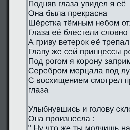
Подняв глаза увидел я её
Она была прекрасна
Шёрстка тёмным небом о
Глаза её блестели словно
А гриву ветерок её трепал
Главу же сей принцессы р
Под рогом я корону запри
Серебром мерцала под лу
С восхищением смотрел п
глаза
Улыбнувшись и голову скл
Она произнесла :
" Ну что же ты молчишь н