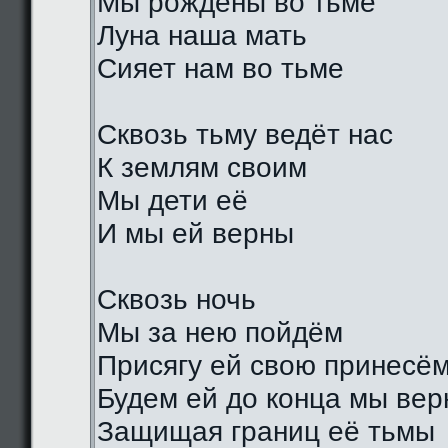
Мы рождены во тьме
Луна наша мать
Сияет нам во тьме
Сквозь тьму ведёт нас
К землям своим
Мы дети её
И мы ей верны
Сквозь ночь
Мы за нею пойдём
Присягу ей свою принесё
Будем ей до конца мы ве
Защищая границ её тьмы