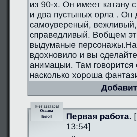
из 90-х. Он имеет катану 
и два пустыных орла . Он
самоувереный, вежливый,
справедливый. Вобщем э
выдуманые персонажы.На
вдохновило и вы сделайте
анимацыи. Там говорится 
насколько хороша фантаз
Добавит
[Нет аватара]
Оксана
Первая работа.
[
[
Блог
]
13:54]