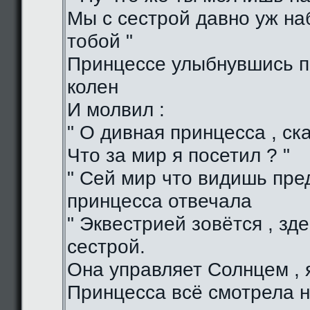
Мы с сестрой давно уж н
тобой "
Принцессе улыбнувшись п
колен
И молвил :
" О дивная принцесса , ска
Что за мир я посетил ? "
" Сей мир что видишь пред
принцесса отвечала
" Эквестрией зовётся , зд
сестрой.
Она управляет Солнцем , я
Принцесса всё смотрела н