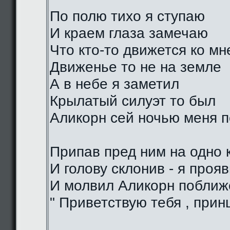
По полю тихо я ступаю
И краем глаза замечаю
Что кто-то движется ко мн
Движенье то не на земле
А в небе я заметил
Крылатый силуэт то был
Аликорн сей ночью меня 
Припав пред ним на одно 
И голову склонив - я проя
И молвил Аликорн поближе
" Приветствую тебя , прин