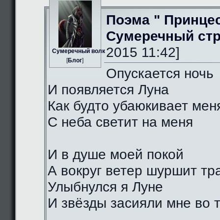
Поэма " Принце
Сумеречный стр
2015 11:42]
Сумеречный волк
[
Блог
]
Опускается ночь
И появляется Луна
Как будто убаюкивает мен
С неба светит на меня
И в душе моей покой
А вокруг ветер шуршит тр
Улыбнулся я Луне
И звёзды засияли мне во 