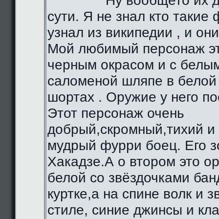
Ну вообщето их д
сути. Я не знал кто такие 
узнал из википедии , и они
Мой любимый персонаж эт
черным окрасом и с белы
саломеной шляпе в белой 
шортах . Оружие у него по
Этот персонаж очень
добрый,скромный,тихий и
мудрый фурри боец. Его з
Хакадзе.А о втором это о
белой со звёздочками бан
куртке,а на спине волк и 
стиле, синие джинсы и кл