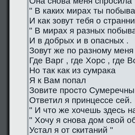
Она снова меня спросила 
" В каких мирах ты побыва
И как зовут тебя о странни
" В мирах я разных побыв
И в добрых и в опасных .
Зовут же по разному меня
Где Варг , где Хорс , где В
Но так как из сумрака
Я к Вам попал
Зовите просто Сумеречный
Ответил я принцессе сей.
" И что же хочешь здесь на
" Хочу я снова дом свой о
Устал я от скитаний "