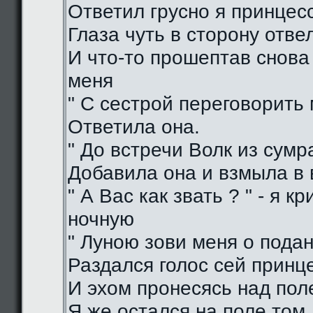
Ответил грусно я принцес
Глаза чуть в сторону отве
И что-то прошептав снова
меня
" С сестрой переговорить 
Ответила она.
" До встречи Волк из сумра
Добавила она и взмыла в
" А Вас как звать ? " - я кр
ночную
" Луною зови меня о подан
Раздался голос сей принц
И эхом пронесясь над пол
Я же остался на поле том