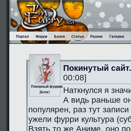
Портал
Форум
Блоги
Статьи
Разное
Галереи
Покинутый сайт
00:08]
Пoкорный фуррик
Наткнулся я значи
[
Блог
]
А видь раньше о
популярен, раз тут записи
ужели фурри культура (суб
Взять то же Аниме, оно п