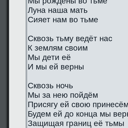
Мы рождены во тьме
Луна наша мать
Сияет нам во тьме
Сквозь тьму ведёт нас
К землям своим
Мы дети её
И мы ей верны
Сквозь ночь
Мы за нею пойдём
Присягу ей свою принесё
Будем ей до конца мы ве
Защищая границ её тьмы