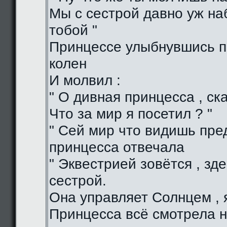
Мы с сестрой давно уж н
тобой "
Принцессе улыбнувшись п
колен
И молвил :
" О дивная принцесса , ска
Что за мир я посетил ? "
" Сей мир что видишь пред
принцесса отвечала
" Эквестрией зовётся , зд
сестрой.
Она управляет Солнцем , я
Принцесса всё смотрела н