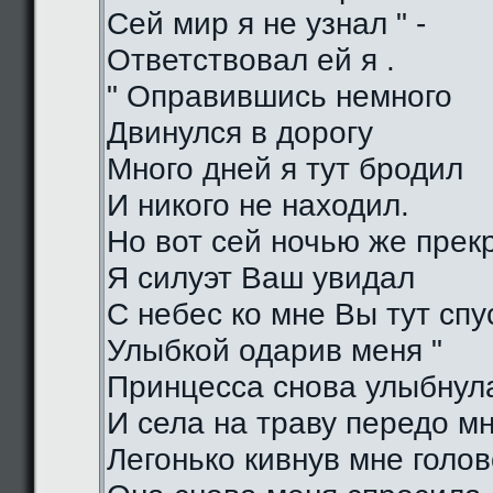
Сей мир я не узнал " -
Ответствовал ей я .
" Оправившись немного
Двинулся в дорогу
Много дней я тут бродил
И никого не находил.
Но вот сей ночью же прек
Я силуэт Ваш увидал
С небес ко мне Вы тут спу
Улыбкой одарив меня "
Принцесса снова улыбнул
И села на траву передо м
Легонько кивнув мне голо