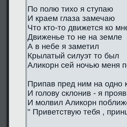
По полю тихо я ступаю
И краем глаза замечаю
Что кто-то движется ко мн
Движенье то не на земле
А в небе я заметил
Крылатый силуэт то был
Аликорн сей ночью меня 
Припав пред ним на одно 
И голову склонив - я проя
И молвил Аликорн поближе
" Приветствую тебя , прин