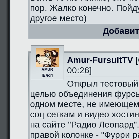
пор. Жалко конечно. Пойду
другое место)
Добавит
Amur-FursuitTV
[
00:26]
AMUR
[
Блог
]
Открыл тестовый
целью объединения фурсь
одном месте, не имеющем
соц сеткам и видео хостин
на сайте "Радио Леопард".
правой колонке - "Фурри ра