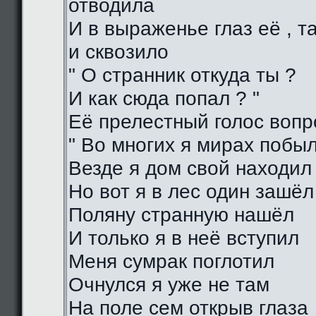
отводила
И в выраженье глаз её , 
и сквозило
" О странник откуда ты ?
И как сюда попал ? "
Её прелестный голос воп
" Во многих я мирах побы
Везде я дом свой находил
Но вот я в лес один зашёл
Поляну странную нашёл
И только я в неё вступил
Меня сумрак поглотил
Очнулся я уже не там
На поле сем открыв глаза