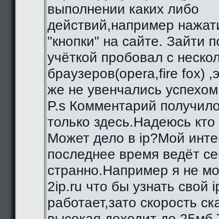
выполнении каких либо
действий,например нажат
"кнопки" на сайте. Зайти 
учёткой пробовал с неско
браузеров(opera,fire fox) ,
же не увенчались успехом
P.s Комментарий получило
только здесь.Надеюсь кто
Может дело в ip?Мой инте
последнее время ведёт се
странно.Например я не мо
2ip.ru что бы узнать свой i
работает,зато скорость с
высокая,доходит до 25мб.