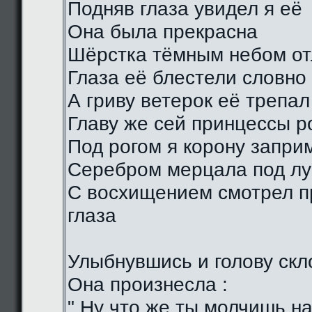
Подняв глаза увидел я её
Она была прекрасна
Шёрстка тёмным небом о
Глаза её блестели словно
А гриву ветерок её трепал
Главу же сей принцессы р
Под рогом я корону запри
Серебром мерцала под лу
С восхищением смотрел п
глаза
Улыбнувшись и голову скл
Она произнесла :
" Ну что же ты молчишь н