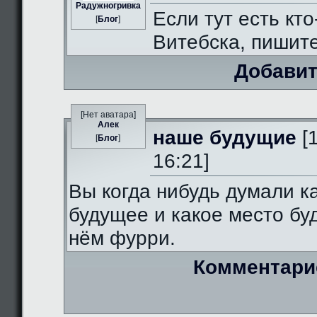
Радужногривка
Если тут есть кто
[
Блог
]
Витебска, пишит
Добавит
[Нет аватара]
Алек
наше будущие
[
[
Блог
]
16:21]
Вы когда нибудь думали к
будущее и какое место бу
нём фурри.
Комментари