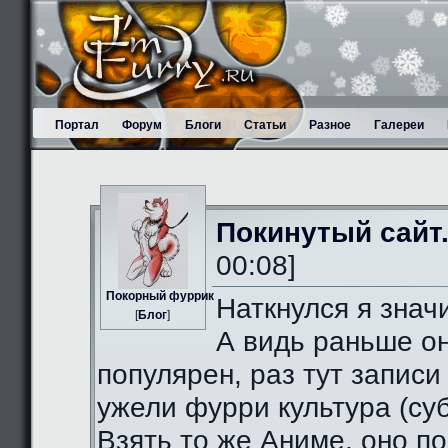
Портал
Форум
Блоги
Статьи
Разное
Галереи
Покинутый сайт
00:08]
Пoкорный фуррик
Наткнулся я значи
[
Блог
]
А видь раньше о
популярен, раз тут записи
ужели фурри культура (суб
Взять то же Аниме, оно п