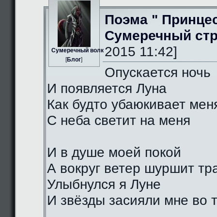
Поэма " Принце
Сумеречный стр
2015 11:42]
Сумеречный волк
[
Блог
]
Опускается ночь
И появляется Луна
Как будто убаюкивает мен
С неба светит на меня
И в душе моей покой
А вокруг ветер шуршит тр
Улыбнулся я Луне
И звёзды засияли мне во 