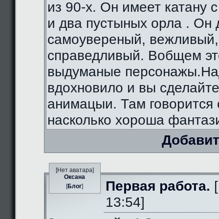
из 90-х. Он имеет катану 
и два пустыных орла . Он
самоувереный, вежливый,
справедливый. Вобщем э
выдуманые персонажы.На
вдохновило и вы сделайте
анимацыи. Там говорится 
насколько хороша фантаз
Добавит
[Нет аватара]
Оксана
Первая работа.
[
[
Блог
]
13:54]