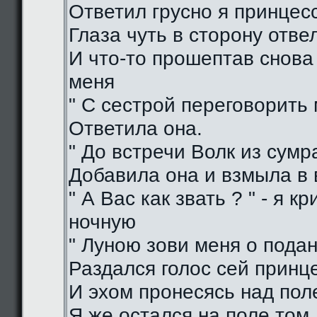
Ответил грусно я принцес
Глаза чуть в сторону отве
И что-то прошептав снова
меня
" С сестрой переговорить 
Ответила она.
" До встречи Волк из сумра
Добавила она и взмыла в
" А Вас как звать ? " - я кр
ночную
" Луною зови меня о подан
Раздался голос сей принц
И эхом пронесясь над пол
Я же остался на поле том