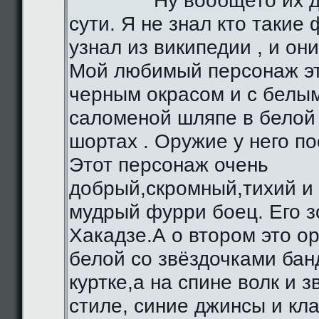
Ну вообщето их д
сути. Я не знал кто такие 
узнал из википедии , и они
Мой любимый персонаж эт
черным окрасом и с белы
саломеной шляпе в белой 
шортах . Оружие у него по
Этот персонаж очень
добрый,скромный,тихий и
мудрый фурри боец. Его з
Хакадзе.А о втором это о
белой со звёздочками бан
куртке,а на спине волк и 
стиле, синие джинсы и кл