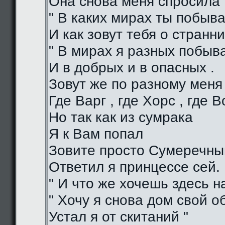
Она снова меня спросила 
" В каких мирах ты побыва
И как зовут тебя о странни
" В мирах я разных побыв
И в добрых и в опасных .
Зовут же по разному меня
Где Варг , где Хорс , где В
Но так как из сумрака
Я к Вам попал
Зовите просто Сумеречный
Ответил я принцессе сей.
" И что же хочешь здесь на
" Хочу я снова дом свой о
Устал я от скитаний "