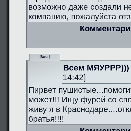
возможно даже создали 
компанию, пожалуйста отз
Комментари
[
Блог
]
Всем МЯУРРР)))
14:42]
Пирвет пушистые...помоги
может!!! Ищу фурей со сво
живу я в Краснодаре....от
братья!!!!
Комментари