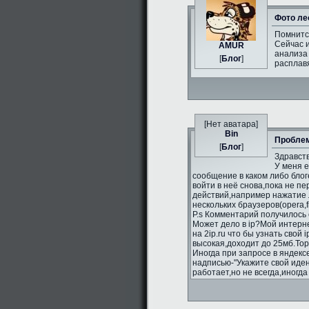
Фото ле
Помнитс
Сейчас и
AMUR
анализа 
[
Блог
]
расплавя
[Нет аватара]
Bin
Проблем
[
Блог
]
Здравств
У меня 
сообщение в каком либо блог
войти в неё снова,пока не п
действий,например нажатие л
нескольких браузеров(opera,fi
P.s Комментарий получилось 
Может дело в ip?Мой интерне
на 2ip.ru что бы узнать свой 
высокая,доходит до 25мб.То
Иногда при запросе в яндекс
надписью-"Укажите свой иде
работает,но не всегда,иногд