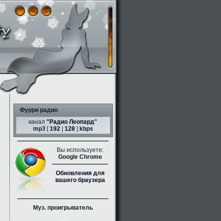
Фурри радио
канал
"
Радио Леопард
"
mp3
[
192
|
128
]
kbps
Вы используете:
Google Chrome
Обновления для
вашего браузера
Муз. проигрыватель