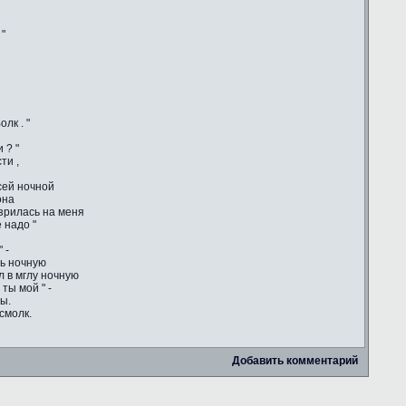
 "
лк . "
 ? "
ти ,
сей ночной
она
зрилась на меня
 надо "
 -
сь ночную
ул в мглу ночную
ты мой " -
ы.
смолк.
Добавить комментарий