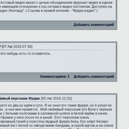
тестовый видео канал с целью объединения фурсьют видео в одном
е имеющем отношение к соц сеткам и видео хостингам. Доступен на
адио Леопард". ( Ссылка в правой колонке - "Фурри радио" ).
Добавить комментарий
?
[07 Авг 2016 07:36]
 кто нибудь есть то отзавитесь.
Комментариев: 3
Добавить комментарий
имый персонаж Фурри.
[05 Авг 2016 22:32]
ето их два,ну идём к сути. Я не знал кто такие фурри, но я узнал из
и , и они мне нравятся . Мой любимый персонаж это Волк с черным
и с белыми полосками в саломеной шляпе в белой майке в синих
 Оружие у него посох по и кунай. Этот персонаж очень
скромный,тихий и поистену мудрый фурри боец. Его зовут Кесиро
жевый ёж с белой со звёздочками бандама, в серой куртке,а на спине