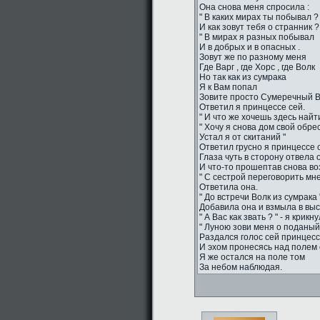
Она снова меня спросила :
" В каких мирах ты побывал ?
И как зовут тебя о странник ?
" В мирах я разных побывал
И в добрых и в опасных .
Зовут же по разному меня
Где Варг , где Хорс , где Волк
Но так как из сумрака
Я к Вам попал
Зовите просто Сумеречный Во
Ответил я принцессе сей.
" И что же хочешь здесь найти
" Хочу я снова дом свой обрес
Устал я от скитаний "
Ответил грусно я принцессе 
Глаза чуть в сторону отвела 
И что-то прошептав снова во
" С сестрой переговорить мне
Ответила она.
" До встречи Волк из сумрака "
Добавила она и взмыла в вы
" А Вас как звать ? " - я крикн
" Луною зови меня о поданый 
Раздался голос сей принцесс
И эхом пронесясь над полем 
Я же остался на поле том
За небом наблюдая.