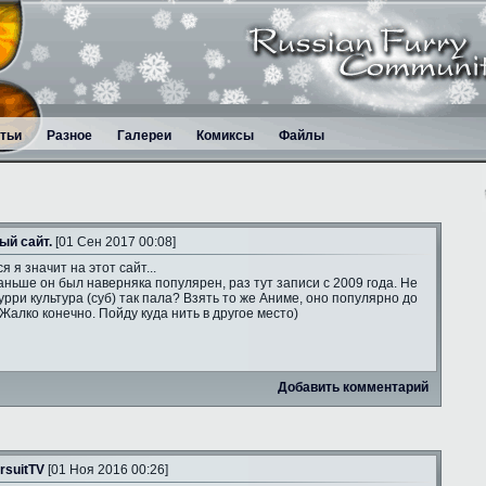
тьи
Разное
Галереи
Комиксы
Файлы
ый сайт.
[01 Сен 2017 00:08]
я я значит на этот сайт...
аньше он был наверняка популярен, раз тут записи с 2009 года. Не
рри культура (суб) так пала? Взять то же Аниме, оно популярно до
 Жалко конечно. Пойду куда нить в другое место)
Добавить комментарий
rsuitTV
[01 Ноя 2016 00:26]