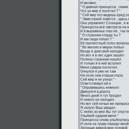
И молвил :
" О дивная принцесса , скажи 
Что за мир я посетил ? "
" Сей мир что видишь пред со
" Эквестрией зовётся , здесь
Она управляет Солнцем , я ж 
Принцесса всё смотрела на м
И в выраженье глаз её , так 
" О странник откуда ты ?
И как сюда попал ? "
Её прелестный голос вопро
" Во многих я мирах побыл
Везде я дом свой находил
Но вот я в лес один зашёл
Поляну странную нашёл
И только я в неё вступил
Меня сумрак поглотил
Очнулся я уже не там
На поле сем открыв глаза
Сей мир я не узнал " -
Ответствовал ей я .
" Оправившись немного
Двинулся в дорогу
Много дней я тут бродил
И никого не находил.
Но вот сей ночью же прекрас
Я силуэт Ваш увидал
С небес ко мне Вы тут спуст
Улыбкой одарив меня "
Принцесса снова улыбнулас
И села на траву передо мной
Легонько кивнув мне головой