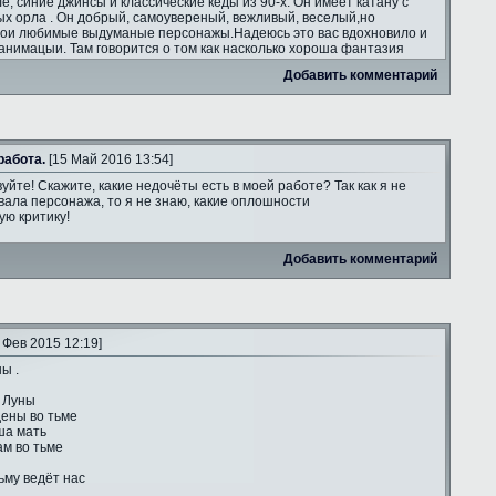
ле, синие джинсы и классические кеды из 90-х. Он имеет катану с
ых орла . Он добрый, самоувереный, вежливый, веселый,но
мои любимые выдуманые персонажы.Надеюсь это вас вдохновило и
анимацыи. Там говорится о том как насколько хороша фантазия
Добавить комментарий
работа.
[15 Май 2016 13:54]
уйте! Скажите, какие недочёты есть в моей работе? Так как я не
ала персонажа, то я не знаю, какие оплошности
ую критику!
Добавить комментарий
 Фев 2015 12:19]
ы .
 Луны
ены во тьме
ша мать
ам во тьме
ьму ведёт нас