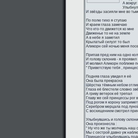
А вокруг
Улыбнул
И звёзды засияли мне во тьм
По полю тихо я ступаю
И краем глаза замечаю
Что кто-то движется ко мне
Движенье то не на земле
А в небе я заметил
Крылатый силуэт то был
Аликорн сей ночью меня пос
Припав пред ним на одно ко
И голову склонив - я проявил
И молвил Аликорн поближе п
" Приветствую тебя , принцес
Подняв глаза увидел я её
Она была прекрасна
Шёрстка тёмным небом отли
Глаза её блестели словно зв
А гриву ветерок её трепал
Главу же сей принцессы рог 
Под рогом я корону заприме
Серебром мерцала под луно
С восхищением смотрел прин
Улыбнувшись и голову склон
Она произнесла :
" Ну что же ты молчишь наш 
Мы с сестрой давно уж наблю
Принцессе улыбнувшись подн