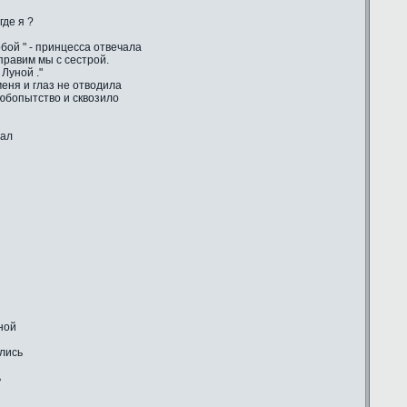
где я ?
бой " - принцесса отвечала
 правим мы с сестрой.
Луной ."
еня и глаз не отводила
любопытство и сквозило
шал
ной
ились
ь