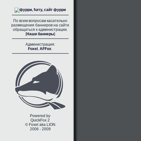
По всем вопросам касательно
размещения баннеров на сайте
обращаться к администрации.
[
Наши баннеры
]
Администрация:
Foxel
,
AFFox
.
Powered by
QuickFox 2
© Foxel aka LION
2006 - 2009