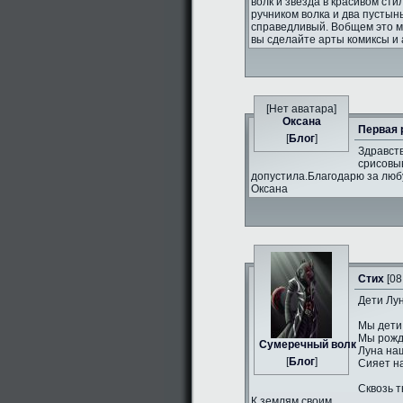
волк и звезда в красивом сти
ручником волка и два пустын
справедливый. Вобщем это 
вы сделайте арты комиксы и 
[Нет аватара]
Оксана
Первая 
[
Блог
]
Здравств
срисовыв
допустила.Благодарю за люб
Оксана
Стих
[08
Дети Лун
Мы дети
Мы рожд
Сумеречный волк
Луна на
[
Блог
]
Сияет н
Сквозь т
К землям своим