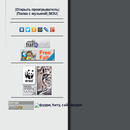
[
Открыть проигрыватель
]
[
Папка с музыкой
] [
M3U
]