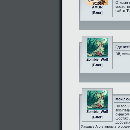
Открыл 
месте, н
AMUR
сайте "Р
[
Блог
]
Где все
Эй, если
Zombie_Wolf
[
Блог
]
Мой люб
Ну вообщ
википеди
Zombie_Wolf
окрасом 
[
Блог
]
шортах .
добрый,
Хакадзе.А о втором это оран