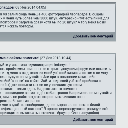
опардов
[08 Янв 2014 04:05]
я мя залил сюда меньше 400 фотографий леопардов. В общем.
х у меня чуть более чем 3800 штук. Интересно - тут есть пикча для
повторов и загрузка сразу хотя бы по 20 штук? А то у меня мозги
тся искать повторы.
Добавить комментарий
ма с сайтом помогите!
[27 Дек 2013 10:44]
уйте уважаемая администрация imfurry.ru!
есть проблеммы при попытке открыть допустим форум или оставить
е и тд,меня выкидывает из моей учётной зиписи,а потом я не могу
ерезагружу страницу сайта.Или при выполнении каких либо
юбой "кнопки" на сайте. Зайти под своей учёткой пробовал с
re fox) ,эти попытки так же не увенчались успехом.
оставить только здесь.Надеюсь кто то поможет.
т в последнее время ведёт себя странно.Например я не могу зайти
ip, хамач не работает,зато скорость скачивания очень
ррент работает исправно.
е мне выдаётся сообщение, где есть красная полоска с белой
нтификационный паспорт".Я просто перезагружаю страницу и всё
а приходится выключать и включать браузер.Очень неудобно(
Добавить комментарий