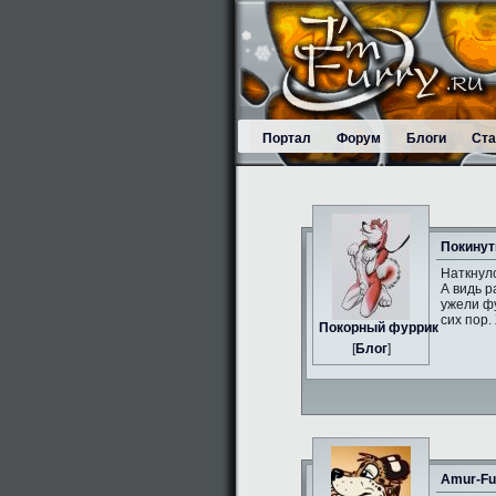
Портал
Форум
Блоги
Ста
Покинут
Наткнулс
А видь р
ужели фу
сих пор.
Пoкорный фуррик
[
Блог
]
Amur-Fu