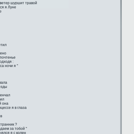
 ветер шуршит травой
ся я Луне
е
етил
лено
 почтенье
одходя :
са ночи я "
вала
ёзды
венчал
тил
й она
цессе я в глаза
ив
странник ?
даем за тобой "
ялся я с колен