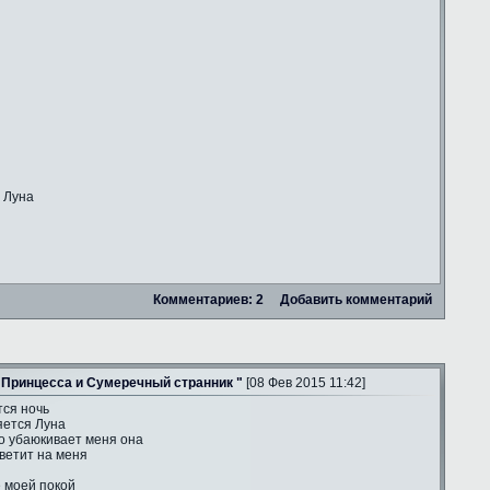
 Луна
Комментариев: 2
Добавить комментарий
 Принцесса и Сумеречный странник "
[08 Фев 2015 11:42]
тся ночь
яется Луна
о убаюкивает меня она
ветит на меня
е моей покой