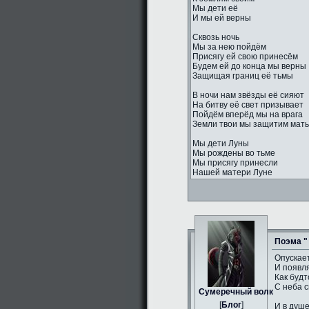
Мы дети её
И мы ей верны
Сквозь ночь
Мы за нею пойдём
Присягу ей свою принесём
Будем ей до конца мы верны
Защищая границ её тьмы
В ночи нам звёзды её сияют
На битву её свет призывает
Пойдём вперёд мы на врага
Земли твои мы защитим мать
Мы дети Луны
Мы рождены во тьме
Мы присягу принесли
Нашей матери Луне
Поэма "
Опускае
И появл
Как будт
С неба с
Сумеречный волк
[
Блог
]
И в душ