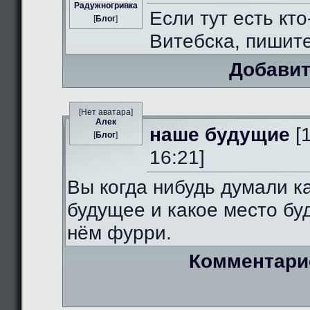
Радужногривка
Если тут есть кто
[
Блог
]
Витебска, пишит
Добавит
[Нет аватара]
Алек
наше будущие
[
[
Блог
]
16:21]
Вы когда нибудь думали к
будущее и какое место бу
нём фурри.
Комментари