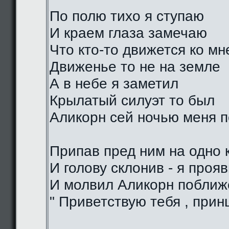
По полю тихо я ступаю
И краем глаза замечаю
Что кто-то движется ко мн
Движенье то не на земле
А в небе я заметил
Крылатый силуэт то был
Аликорн сей ночью меня 
Припав пред ним на одно 
И голову склонив - я проя
И молвил Аликорн поближе
" Приветствую тебя , прин