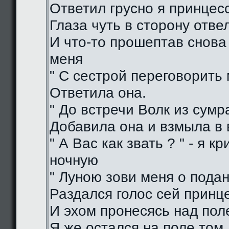
Ответил грусно я принцес
Глаза чуть в сторону отве
И что-то прошептав снова
меня
" С сестрой переговорить 
Ответила она.
" До встречи Волк из сумра
Добавила она и взмыла в
" А Вас как звать ? " - я кр
ночную
" Луною зови меня о подан
Раздался голос сей принц
И эхом пронесясь над пол
Я же остался на поле том