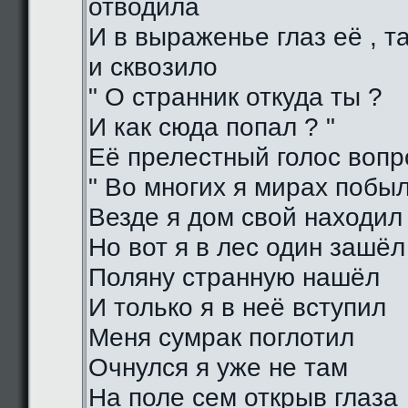
отводила
И в выраженье глаз её , 
и сквозило
" О странник откуда ты ?
И как сюда попал ? "
Её прелестный голос воп
" Во многих я мирах побы
Везде я дом свой находил
Но вот я в лес один зашёл
Поляну странную нашёл
И только я в неё вступил
Меня сумрак поглотил
Очнулся я уже не там
На поле сем открыв глаза