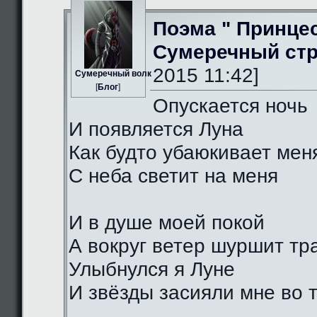
Поэма " Принце
Сумеречный стр
2015 11:42]
Сумеречный волк
[
Блог
]
Опускается ночь
И появляется Луна
Как будто убаюкивает мен
С неба светит на меня
И в душе моей покой
А вокруг ветер шуршит тр
Улыбнулся я Луне
И звёзды засияли мне во 