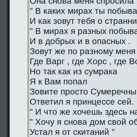
Она снова меня спросила 
" В каких мирах ты побыва
И как зовут тебя о странни
" В мирах я разных побыв
И в добрых и в опасных .
Зовут же по разному меня
Где Варг , где Хорс , где В
Но так как из сумрака
Я к Вам попал
Зовите просто Сумеречный
Ответил я принцессе сей.
" И что же хочешь здесь на
" Хочу я снова дом свой о
Устал я от скитаний "