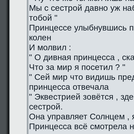
Мы с сестрой давно уж н
тобой "
Принцессе улыбнувшись п
колен
И молвил :
" О дивная принцесса , ска
Что за мир я посетил ? "
" Сей мир что видишь пред
принцесса отвечала
" Эквестрией зовётся , зд
сестрой.
Она управляет Солнцем , я
Принцесса всё смотрела н