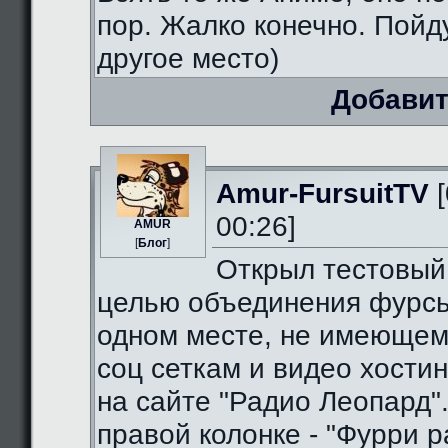
пор. Жалко конечно. Пойду
другое место)
Добавит
Amur-FursuitTV
[
00:26]
AMUR
[
Блог
]
Открыл тестовый
целью объединения фурсь
одном месте, не имеющем
соц сеткам и видео хостин
на сайте "Радио Леопард".
правой колонке - "Фурри ра