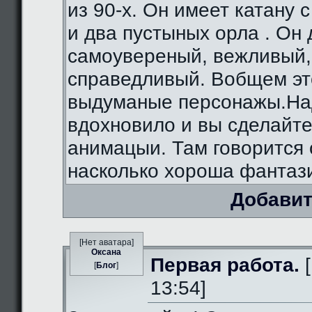
из 90-х. Он имеет катану 
и два пустыных орла . Он
самоувереный, вежливый,
справедливый. Вобщем э
выдуманые персонажы.На
вдохновило и вы сделайте
анимацыи. Там говорится 
насколько хороша фантаз
Добавит
[Нет аватара]
Оксана
Первая работа.
[
[
Блог
]
13:54]