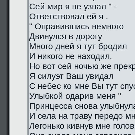
Сей мир я не узнал " -
Ответствовал ей я .
" Оправившись немного
Двинулся в дорогу
Много дней я тут бродил
И никого не находил.
Но вот сей ночью же прек
Я силуэт Ваш увидал
С небес ко мне Вы тут спу
Улыбкой одарив меня "
Принцесса снова улыбнул
И села на траву передо м
Легонько кивнув мне голо