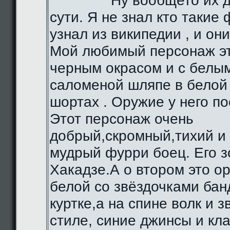
Ну вообщето их д
сути. Я не знал кто такие 
узнал из википедии , и они
Мой любимый персонаж эт
черным окрасом и с белы
саломеной шляпе в белой 
шортах . Оружие у него по
Этот персонаж очень
добрый,скромный,тихий и
мудрый фурри боец. Его з
Хакадзе.А о втором это о
белой со звёздочками бан
куртке,а на спине волк и 
стиле, синие джинсы и кл