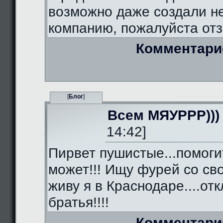
возможно даже создали 
компанию, пожалуйста отз
Комментари
[
Блог
]
Всем МЯУРРР)))
14:42]
Пирвет пушистые...помоги
может!!! Ищу фурей со сво
живу я в Краснодаре....от
братья!!!!
Комментари