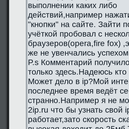
выполнении каких либо
действий,например нажат
"кнопки" на сайте. Зайти 
учёткой пробовал с неско
браузеров(opera,fire fox) ,
же не увенчались успехом
P.s Комментарий получило
только здесь.Надеюсь кто
Может дело в ip?Мой инте
последнее время ведёт се
странно.Например я не мо
2ip.ru что бы узнать свой i
работает,зато скорость с
высокая,доходит до 25мб.