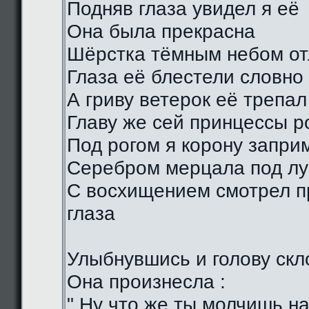
Подняв глаза увидел я её
Она была прекрасна
Шёрстка тёмным небом о
Глаза её блестели словно
А гриву ветерок её трепал
Главу же сей принцессы р
Под рогом я корону запри
Серебром мерцала под лу
С восхищением смотрел п
глаза
Улыбнувшись и голову скл
Она произнесла :
" Ну что же ты молчишь н