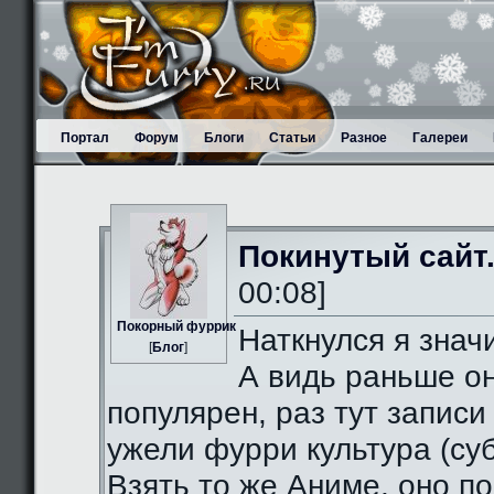
Портал
Форум
Блоги
Статьи
Разное
Галереи
Покинутый сайт
00:08]
Пoкорный фуррик
Наткнулся я значи
[
Блог
]
А видь раньше о
популярен, раз тут записи
ужели фурри культура (суб
Взять то же Аниме, оно п