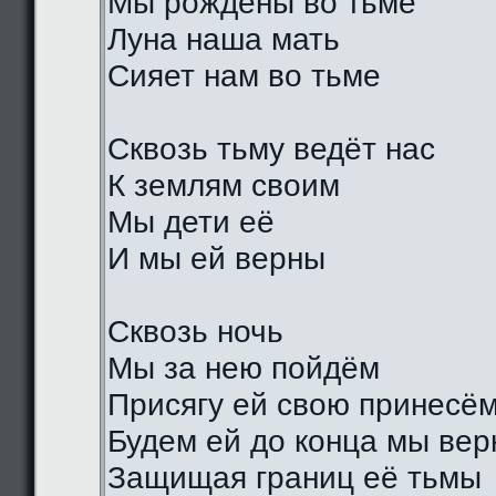
Мы рождены во тьме
Луна наша мать
Сияет нам во тьме
Сквозь тьму ведёт нас
К землям своим
Мы дети её
И мы ей верны
Сквозь ночь
Мы за нею пойдём
Присягу ей свою принесё
Будем ей до конца мы ве
Защищая границ её тьмы