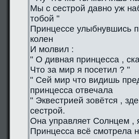
Мы с сестрой давно уж н
тобой "
Принцессе улыбнувшись п
колен
И молвил :
" О дивная принцесса , ска
Что за мир я посетил ? "
" Сей мир что видишь пред
принцесса отвечала
" Эквестрией зовётся , зд
сестрой.
Она управляет Солнцем , я
Принцесса всё смотрела н