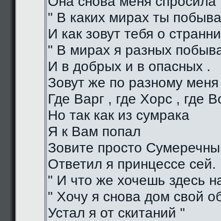
Она снова меня спросила 
" В каких мирах ты побыва
И как зовут тебя о странни
" В мирах я разных побыв
И в добрых и в опасных .
Зовут же по разному меня
Где Варг , где Хорс , где В
Но так как из сумрака
Я к Вам попал
Зовите просто Сумеречный
Ответил я принцессе сей.
" И что же хочешь здесь на
" Хочу я снова дом свой о
Устал я от скитаний "