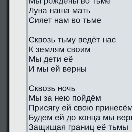
Мы рождены во тьме
Луна наша мать
Сияет нам во тьме
Сквозь тьму ведёт нас
К землям своим
Мы дети её
И мы ей верны
Сквозь ночь
Мы за нею пойдём
Присягу ей свою принесё
Будем ей до конца мы ве
Защищая границ её тьмы