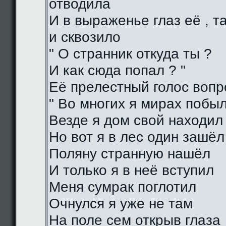
отводила
И в выраженье глаз её , 
и сквозило
" О странник откуда ты ?
И как сюда попал ? "
Её прелестный голос воп
" Во многих я мирах побы
Везде я дом свой находил
Но вот я в лес один зашёл
Поляну странную нашёл
И только я в неё вступил
Меня сумрак поглотил
Очнулся я уже не там
На поле сем открыв глаза