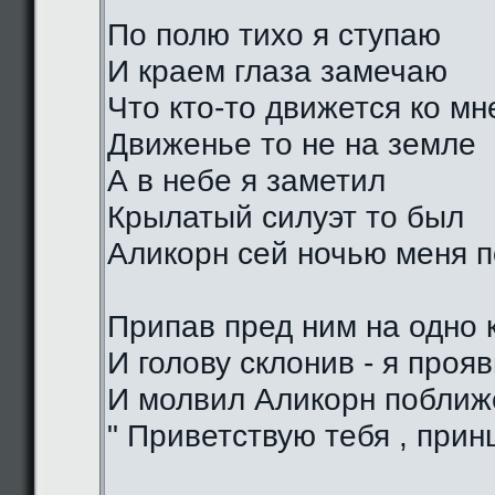
По полю тихо я ступаю
И краем глаза замечаю
Что кто-то движется ко мн
Движенье то не на земле
А в небе я заметил
Крылатый силуэт то был
Аликорн сей ночью меня 
Припав пред ним на одно 
И голову склонив - я проя
И молвил Аликорн поближе
" Приветствую тебя , прин