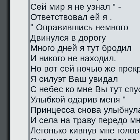
Сей мир я не узнал " -
Ответствовал ей я .
" Оправившись немного
Двинулся в дорогу
Много дней я тут бродил
И никого не находил.
Но вот сей ночью же прек
Я силуэт Ваш увидал
С небес ко мне Вы тут спу
Улыбкой одарив меня "
Принцесса снова улыбнул
И села на траву передо м
Легонько кивнув мне голо