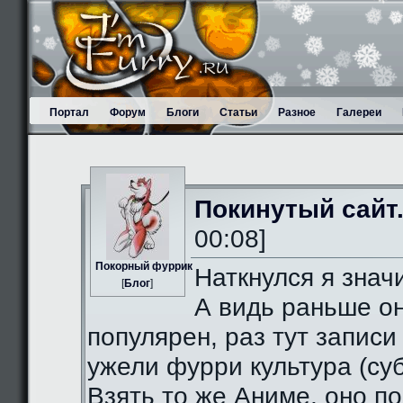
Портал
Форум
Блоги
Статьи
Разное
Галереи
Покинутый сайт
00:08]
Пoкорный фуррик
Наткнулся я значи
[
Блог
]
А видь раньше о
популярен, раз тут записи
ужели фурри культура (суб
Взять то же Аниме, оно п