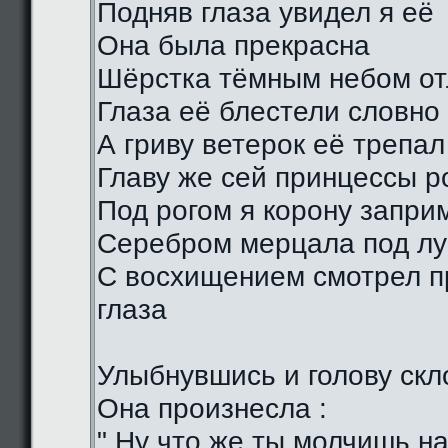
Подняв глаза увидел я её
Она была прекрасна
Шёрстка тёмным небом о
Глаза её блестели словно
А гриву ветерок её трепал
Главу же сей принцессы р
Под рогом я корону запри
Серебром мерцала под лу
С восхищением смотрел п
глаза
Улыбнувшись и голову скл
Она произнесла :
" Ну что же ты молчишь н