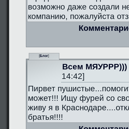
возможно даже создали 
компанию, пожалуйста отз
Комментари
[
Блог
]
Всем МЯУРРР)))
14:42]
Пирвет пушистые...помоги
может!!! Ищу фурей со сво
живу я в Краснодаре....от
братья!!!!
Комментари