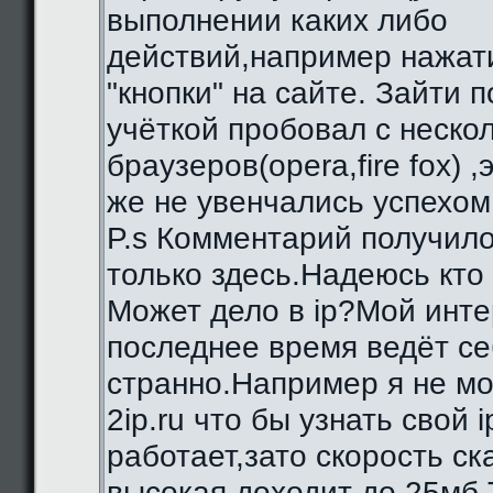
выполнении каких либо
действий,например нажат
"кнопки" на сайте. Зайти 
учёткой пробовал с неско
браузеров(opera,fire fox) ,
же не увенчались успехом
P.s Комментарий получило
только здесь.Надеюсь кто
Может дело в ip?Мой инте
последнее время ведёт се
странно.Например я не мо
2ip.ru что бы узнать свой i
работает,зато скорость с
высокая,доходит до 25мб.