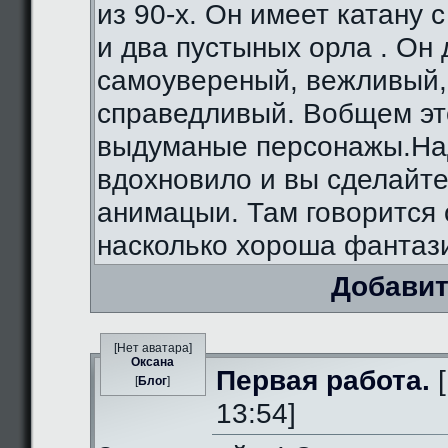
из 90-х. Он имеет катану 
и два пустыных орла . Он
самоувереный, вежливый,
справедливый. Вобщем э
выдуманые персонажы.На
вдохновило и вы сделайте
анимацыи. Там говорится 
насколько хороша фантаз
Добавит
[Нет аватара]
Оксана
Первая работа.
[
[
Блог
]
13:54]