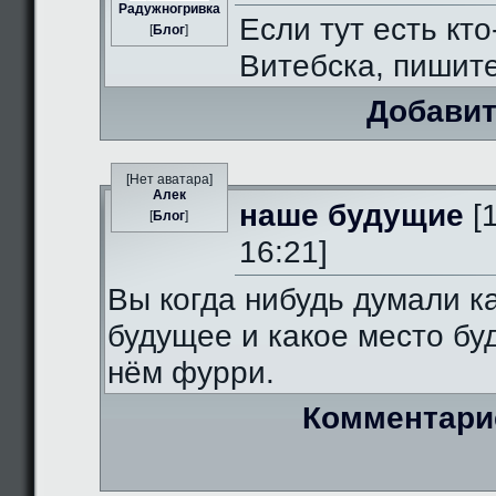
Радужногривка
Если тут есть кто
[
Блог
]
Витебска, пишит
Добавит
[Нет аватара]
Алек
наше будущие
[
[
Блог
]
16:21]
Вы когда нибудь думали к
будущее и какое место бу
нём фурри.
Комментари