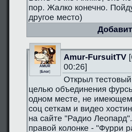
пор. Жалко конечно. Пойду
другое место)
Добавит
Amur-FursuitTV
[
00:26]
AMUR
[
Блог
]
Открыл тестовый
целью объединения фурсь
одном месте, не имеющем
соц сеткам и видео хостин
на сайте "Радио Леопард".
правой колонке - "Фурри ра