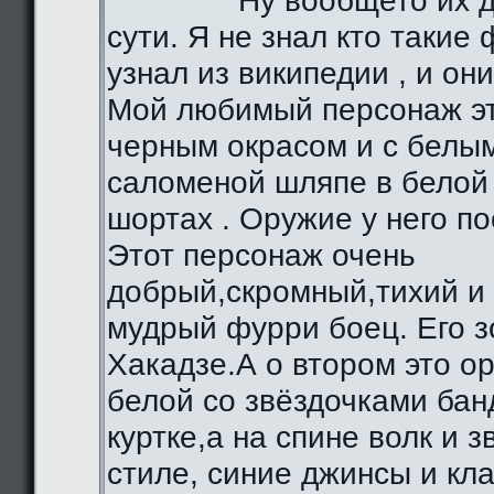
Ну вообщето их д
сути. Я не знал кто такие 
узнал из википедии , и они
Мой любимый персонаж эт
черным окрасом и с белы
саломеной шляпе в белой 
шортах . Оружие у него по
Этот персонаж очень
добрый,скромный,тихий и
мудрый фурри боец. Его з
Хакадзе.А о втором это о
белой со звёздочками бан
куртке,а на спине волк и 
стиле, синие джинсы и кл