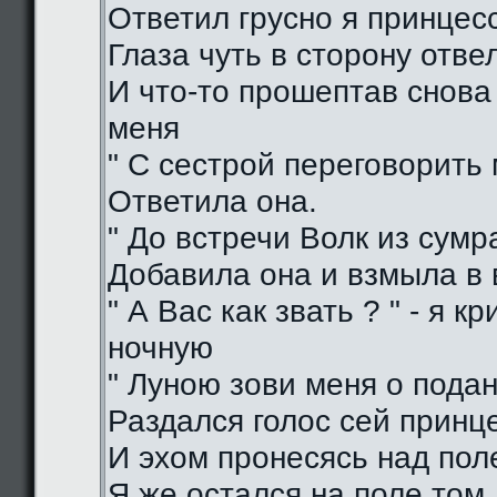
Ответил грусно я принцес
Глаза чуть в сторону отве
И что-то прошептав снова
меня
" С сестрой переговорить 
Ответила она.
" До встречи Волк из сумра
Добавила она и взмыла в
" А Вас как звать ? " - я кр
ночную
" Луною зови меня о подан
Раздался голос сей принц
И эхом пронесясь над пол
Я же остался на поле том