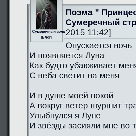
Поэма " Принце
Сумеречный стр
2015 11:42]
Сумеречный волк
[
Блог
]
Опускается ночь
И появляется Луна
Как будто убаюкивает мен
С неба светит на меня
И в душе моей покой
А вокруг ветер шуршит тр
Улыбнулся я Луне
И звёзды засияли мне во 